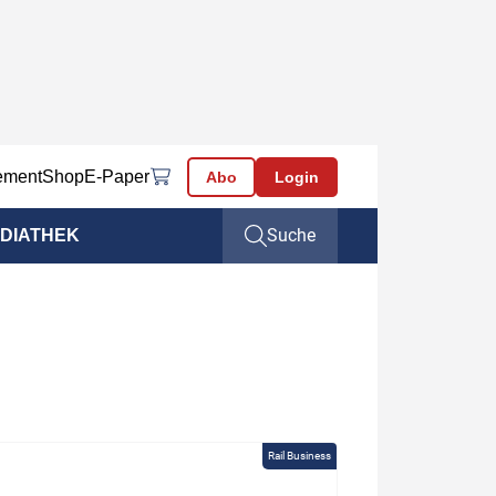
ement
Shop
E-Paper
Abo
Login
Suche
DIATHEK
Rail Business