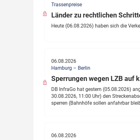
Trassenpreise
Politik
Fahrzeuge
Länder zu rechtlichen Schritt
Verbände: Wer spricht für
Infrastrukt
Heute (06.08.2026) haben sich die Verk
wen?
ÖPNV
Marktplatz: Wer macht was?
Start-Up-Check
06.08.2026
Thema des Monats
Hamburg – Berlin
Sperrungen wegen LZB auf ko
Dossier: Generalsanierung
DB InfraGo hat gestern (05.08.2026) an
Dossier: ETCS
30.08.2026, 11:00 Uhr) den Streckenabsc
sperren (Bahnhöfe sollen anfahrbar blei
Dossier:
Stellwerksbesetzung
06.08.2026