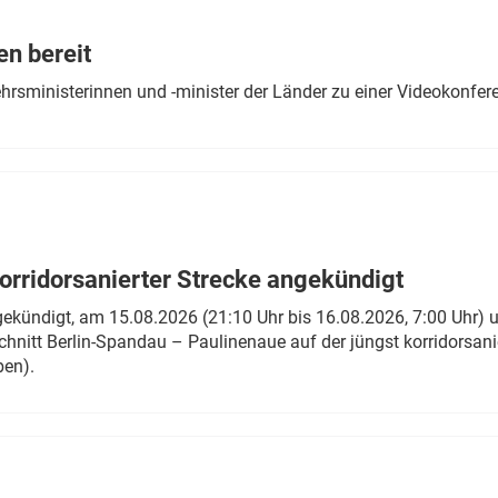
Eurailpress Career Boost
 & Komponenten
en bereit
ur & Ausrüstung
ehrsministerinnen und -minister der Länder zu einer Videokonf
rridorsanierter Strecke angekündigt
gekündigt, am 15.08.2026 (21:10 Uhr bis 16.08.2026, 7:00 Uhr) 
hnitt Berlin-Spandau – Paulinenaue auf der jüngst korridorsan
ben).