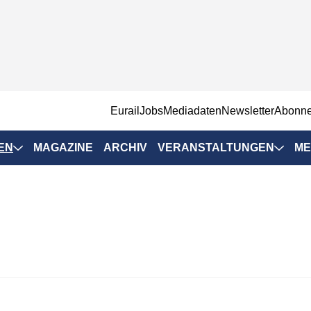
EurailJobs
Mediadaten
Newsletter
Abonn
EN
MAGAZINE
ARCHIV
VERANSTALTUNGEN
ME
Eurailpress-
Veranstaltungen
Rad-Schiene Tagung
 Positionen
IRSA 2025
n & Märkte
Branchentermine
ervices