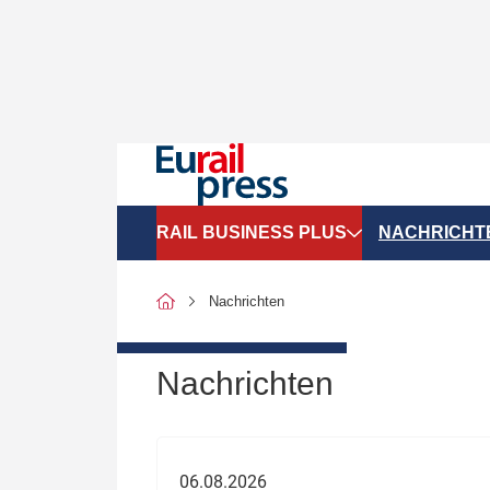
RAIL BUSINESS PLUS
NACHRICHT
Organigramme
Politik
Nachrichten
SGV-Marktdaten
Recht
SPNV-Marktdaten
Personen &
Nachrichten
Bilanzen
Unternehme
Recht
Betrieb & S
06.08.2026