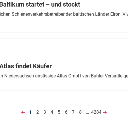
altikum startet – und stockt
chen Schienenverkehrsbetreiber der baltischen Länder Elron, V
tlas findet Käufer
in Niedersachsen ansässige Atlas GmbH von Buhler Versatile ge
1
2
3
4
5
6
7
8
…
4284