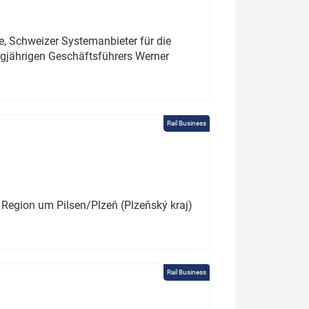
e, Schweizer Systemanbieter für die
angjährigen Geschäftsführers Werner
Rail Business
 Region um Pilsen/Plzeň (Plzeňský kraj)
Rail Business