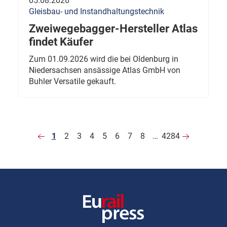
05.08.2026
Gleisbau- und Instandhaltungstechnik
Zweiwegebagger-Hersteller Atlas
findet Käufer
Zum 01.09.2026 wird die bei Oldenburg in
Niedersachsen ansässige Atlas GmbH von
Buhler Versatile gekauft.
1
2
3
4
5
6
7
8
…
4284