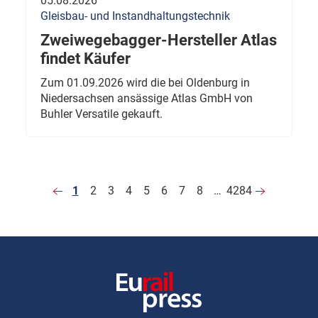
05.08.2026
Gleisbau- und Instandhaltungstechnik
Zweiwegebagger-Hersteller Atlas
findet Käufer
Zum 01.09.2026 wird die bei Oldenburg in
Niedersachsen ansässige Atlas GmbH von
Buhler Versatile gekauft.
1
2
3
4
5
6
7
8
…
4284