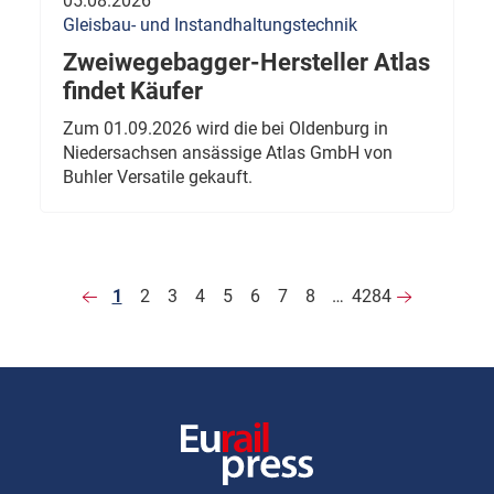
05.08.2026
Gleisbau- und Instandhaltungstechnik
Zweiwegebagger-Hersteller Atlas
findet Käufer
Zum 01.09.2026 wird die bei Oldenburg in
Niedersachsen ansässige Atlas GmbH von
Buhler Versatile gekauft.
1
2
3
4
5
6
7
8
…
4284