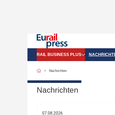
RAIL BUSINESS PLUS
NACHRICHT
Organigramme
Politik
Nachrichten
SGV-Marktdaten
Recht
SPNV-Marktdaten
Personen &
Nachrichten
Bilanzen
Unternehme
Recht
Betrieb & S
07.08.2026