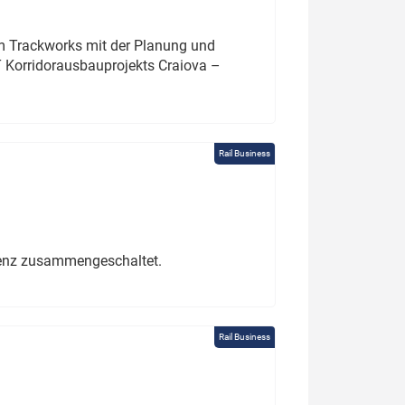
um Trackworks mit der Planung und
 Korridorausbauprojekts Craiova –
Rail Business
erenz zusammengeschaltet.
Rail Business