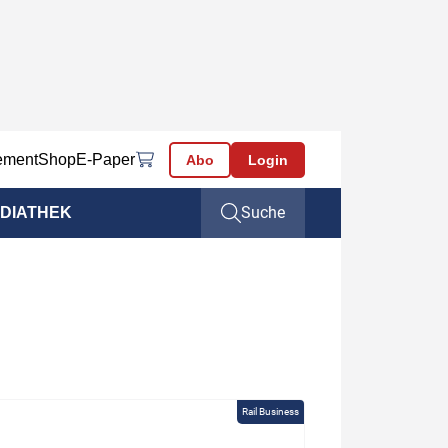
ement
Shop
E-Paper
Abo
Login
Suche
DIATHEK
Rail Business