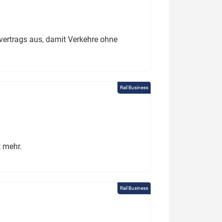
ertrags aus, damit Verkehre ohne
Rail Business
t mehr.
Rail Business