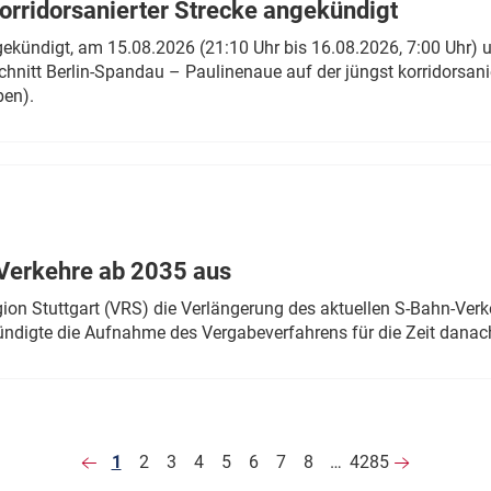
rridorsanierter Strecke angekündigt
gekündigt, am 15.08.2026 (21:10 Uhr bis 16.08.2026, 7:00 Uhr) 
hnitt Berlin-Spandau – Paulinenaue auf der jüngst korridorsan
ben).
Verkehre ab 2035 aus
n Stuttgart (VRS) die Verlängerung des aktuellen S-Bahn-Verk
ndigte die Aufnahme des Vergabeverfahrens für die Zeit danac
1
2
3
4
5
6
7
8
…
4285