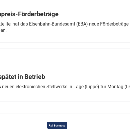
Eurailpress Career Boost
 & Komponenten
preis-Förderbeträge
ur & Ausrüstung
teilte, hat das Eisenbahn-Bundesamt (EBA) neue Förderbeträge 
den.
ätet in Betrieb
 neuen elektronischen Stellwerks in Lage (Lippe) für Montag (0
Rail Business