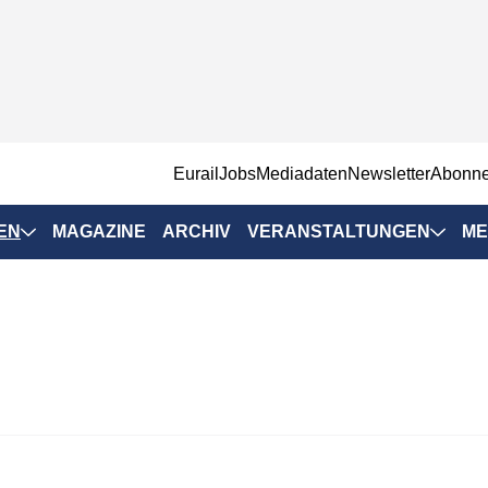
EurailJobs
Mediadaten
Newsletter
Abonn
EN
MAGAZINE
ARCHIV
VERANSTALTUNGEN
ME
Eurailpress-
Veranstaltungen
Rad-Schiene Tagung
 Positionen
IRSA 2025
n & Märkte
Branchentermine
ervices