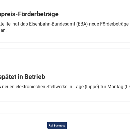
Eurailpress Career Boost
 & Komponenten
preis-Förderbeträge
ur & Ausrüstung
teilte, hat das Eisenbahn-Bundesamt (EBA) neue Förderbeträge 
den.
ätet in Betrieb
 neuen elektronischen Stellwerks in Lage (Lippe) für Montag (0
Rail Business