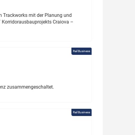
um Trackworks mit der Planung und
 Korridorausbauprojekts Craiova –
Rail Business
erenz zusammengeschaltet.
Rail Business