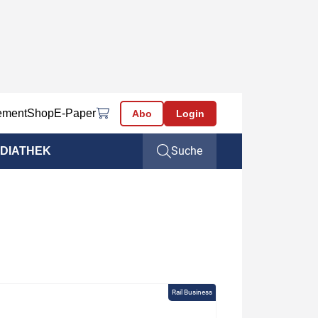
ement
Shop
E-Paper
Abo
Login
Suche
DIATHEK
Rail Business