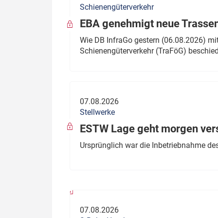
Schienengüterverkehr
Politik
Fahrzeuge
EBA genehmigt neue Trassen
Verbände: Wer spricht für
Infrastrukt
Wie DB InfraGo gestern (06.08.2026) mit
wen?
Schienengüterverkehr (TraFöG) beschie
ÖPNV
Marktplatz: Wer macht was?
Start-Up-Check
07.08.2026
Thema des Monats
Stellwerke
Dossier: Generalsanierung
ESTW Lage geht morgen versp
Dossier: ETCS
Ursprünglich war die Inbetriebnahme des
Dossier:
Stellwerksbesetzung
07.08.2026