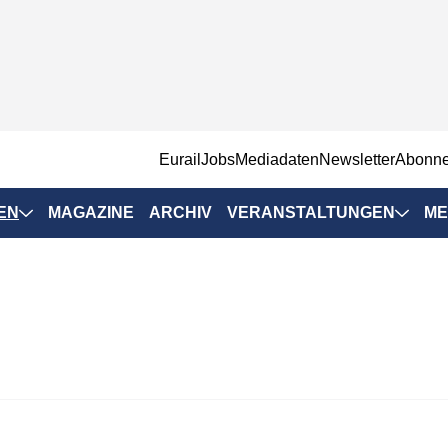
EurailJobs
Mediadaten
Newsletter
Abonn
EN
MAGAZINE
ARCHIV
VERANSTALTUNGEN
ME
Eurailpress-
Veranstaltungen
Rad-Schiene Tagung
 Positionen
IRSA 2025
n & Märkte
Branchentermine
ervices