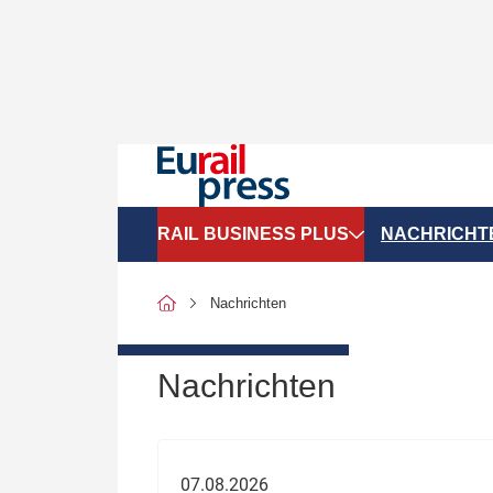
RAIL BUSINESS PLUS
NACHRICHT
Organigramme
Politik
Nachrichten
SGV-Marktdaten
Recht
SPNV-Marktdaten
Personen &
Nachrichten
Bilanzen
Unternehme
Recht
Betrieb & S
07.08.2026