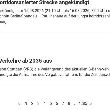
rridorsanierter Strecke angekündigt
gekündigt, am 15.08.2026 (21:10 Uhr bis 16.08.2026, 7:00 Uhr) 
hnitt Berlin-Spandau – Paulinenaue auf der jüngst korridorsan
ben).
Verkehre ab 2035 aus
n Stuttgart (VRS) die Verlängerung des aktuellen S-Bahn-Verk
ndigte die Aufnahme des Vergabeverfahrens für die Zeit danac
1
2
3
4
5
6
7
8
…
4285