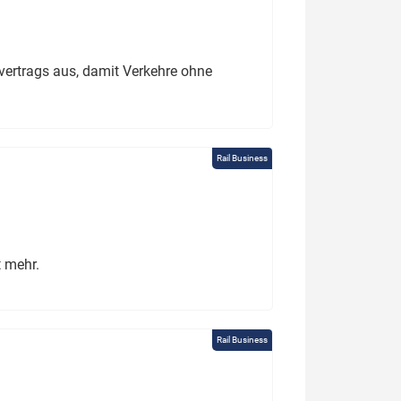
ertrags aus, damit Verkehre ohne
Rail Business
t mehr.
Rail Business