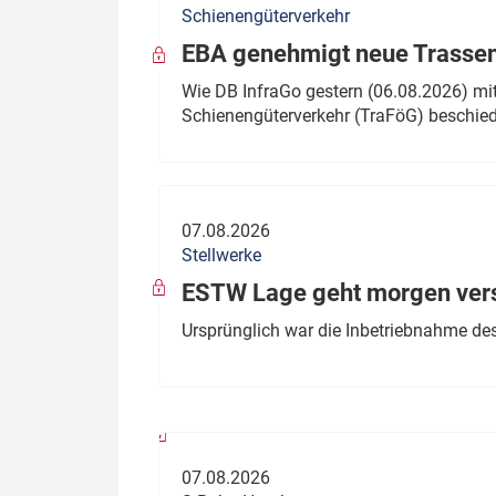
Schienengüterverkehr
Politik
Fahrzeuge
EBA genehmigt neue Trassen
Verbände: Wer spricht für
Infrastrukt
Wie DB InfraGo gestern (06.08.2026) mit
wen?
Schienengüterverkehr (TraFöG) beschie
ÖPNV
Marktplatz: Wer macht was?
Start-Up-Check
07.08.2026
Thema des Monats
Stellwerke
Dossier: Generalsanierung
ESTW Lage geht morgen versp
Dossier: ETCS
Ursprünglich war die Inbetriebnahme des
Dossier:
Stellwerksbesetzung
07.08.2026