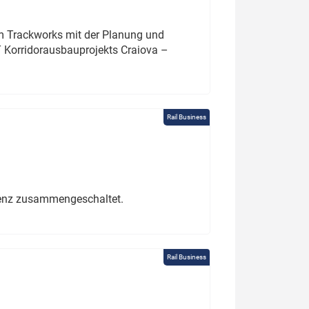
um Trackworks mit der Planung und
 Korridorausbauprojekts Craiova –
Rail Business
erenz zusammengeschaltet.
Rail Business