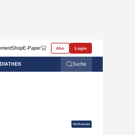
ement
Shop
E-Paper
Abo
Login
Suche
DIATHEK
Rail Business