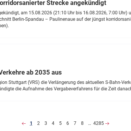
rridorsanierter Strecke angekündigt
gekündigt, am 15.08.2026 (21:10 Uhr bis 16.08.2026, 7:00 Uhr) 
hnitt Berlin-Spandau – Paulinenaue auf der jüngst korridorsan
ben).
Verkehre ab 2035 aus
n Stuttgart (VRS) die Verlängerung des aktuellen S-Bahn-Verk
ndigte die Aufnahme des Vergabeverfahrens für die Zeit danac
1
2
3
4
5
6
7
8
…
4285