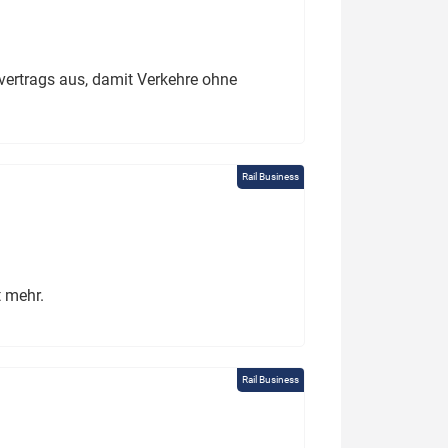
ertrags aus, damit Verkehre ohne
Rail Business
t mehr.
Rail Business