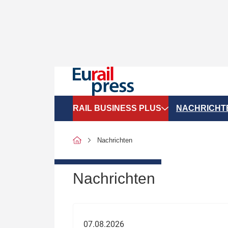
RAIL BUSINESS PLUS
NACHRICHT
Organigramme
Politik
Nachrichten
SGV-Marktdaten
Recht
SPNV-Marktdaten
Personen &
Nachrichten
Bilanzen
Unternehme
Recht
Betrieb & S
07.08.2026