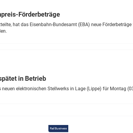
Eurailpress Career Boost
 & Komponenten
preis-Förderbeträge
ur & Ausrüstung
teilte, hat das Eisenbahn-Bundesamt (EBA) neue Förderbeträge 
den.
ätet in Betrieb
 neuen elektronischen Stellwerks in Lage (Lippe) für Montag (0
Rail Business