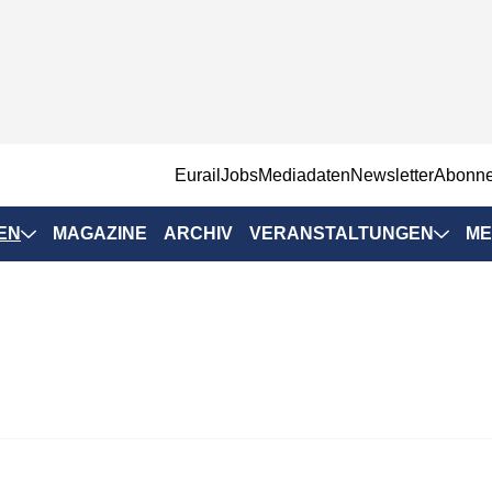
EurailJobs
Mediadaten
Newsletter
Abonn
EN
MAGAZINE
ARCHIV
VERANSTALTUNGEN
ME
Eurailpress-
Veranstaltungen
Rad-Schiene Tagung
 Positionen
IRSA 2025
n & Märkte
Branchentermine
ervices