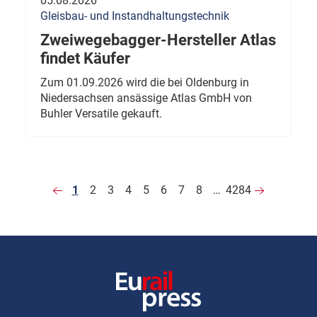
05.08.2026
Gleisbau- und Instandhaltungstechnik
Zweiwegebagger-Hersteller Atlas
findet Käufer
Zum 01.09.2026 wird die bei Oldenburg in
Niedersachsen ansässige Atlas GmbH von
Buhler Versatile gekauft.
1
2
3
4
5
6
7
8
…
4284