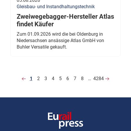
05.08.2026
Gleisbau- und Instandhaltungstechnik
Zweiwegebagger-Hersteller Atlas
findet Käufer
Zum 01.09.2026 wird die bei Oldenburg in
Niedersachsen ansässige Atlas GmbH von
Buhler Versatile gekauft.
1
2
3
4
5
6
7
8
…
4284