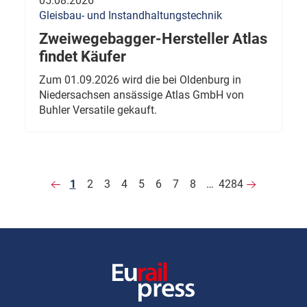
05.08.2026
Gleisbau- und Instandhaltungstechnik
Zweiwegebagger-Hersteller Atlas
findet Käufer
Zum 01.09.2026 wird die bei Oldenburg in
Niedersachsen ansässige Atlas GmbH von
Buhler Versatile gekauft.
1
2
3
4
5
6
7
8
…
4284