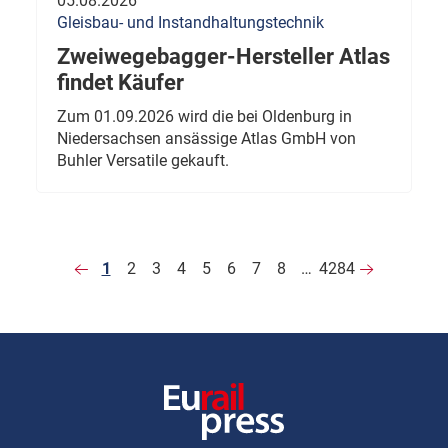
05.08.2026
Gleisbau- und Instandhaltungstechnik
Zweiwegebagger-Hersteller Atlas
findet Käufer
Zum 01.09.2026 wird die bei Oldenburg in
Niedersachsen ansässige Atlas GmbH von
Buhler Versatile gekauft.
1
2
3
4
5
6
7
8
…
4284