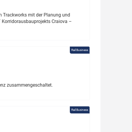
um Trackworks mit der Planung und
 Korridorausbauprojekts Craiova –
Rail Business
erenz zusammengeschaltet.
Rail Business