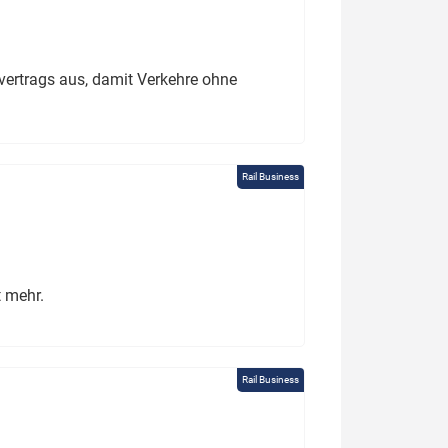
ertrags aus, damit Verkehre ohne
Rail Business
t mehr.
Rail Business