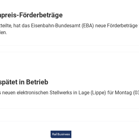
Eurailpress Career Boost
 & Komponenten
preis-Förderbeträge
ur & Ausrüstung
teilte, hat das Eisenbahn-Bundesamt (EBA) neue Förderbeträge 
den.
ätet in Betrieb
 neuen elektronischen Stellwerks in Lage (Lippe) für Montag (0
Rail Business