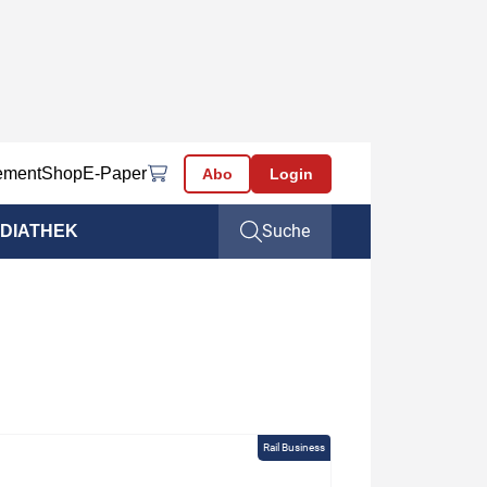
ement
Shop
E-Paper
Abo
Login
Suche
DIATHEK
Rail Business