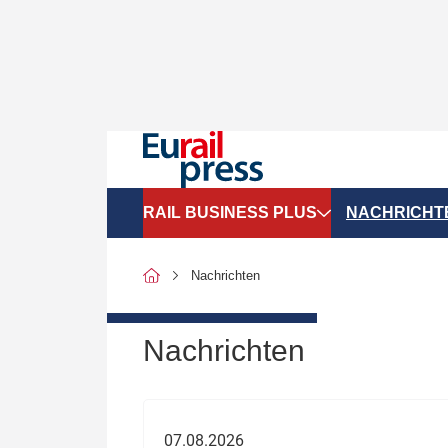
RAIL BUSINESS PLUS
NACHRICHT
Organigramme
Politik
Nachrichten
SGV-Marktdaten
Recht
SPNV-Marktdaten
Personen &
Nachrichten
Bilanzen
Unternehme
Recht
Betrieb & S
07.08.2026