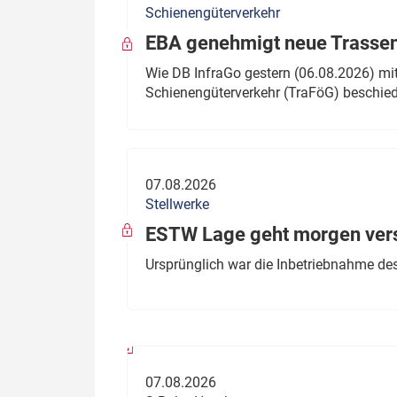
Schienengüterverkehr
Politik
Fahrzeuge
EBA genehmigt neue Trassen
Verbände: Wer spricht für
Infrastrukt
Wie DB InfraGo gestern (06.08.2026) mit
wen?
Schienengüterverkehr (TraFöG) beschie
ÖPNV
Marktplatz: Wer macht was?
Start-Up-Check
07.08.2026
Thema des Monats
Stellwerke
Dossier: Generalsanierung
ESTW Lage geht morgen versp
Dossier: ETCS
Ursprünglich war die Inbetriebnahme des
Dossier:
Stellwerksbesetzung
07.08.2026