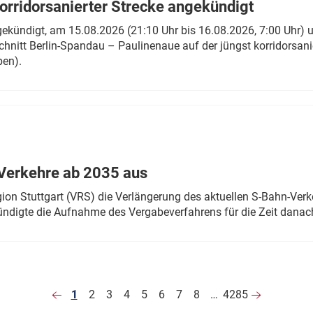
rridorsanierter Strecke angekündigt
gekündigt, am 15.08.2026 (21:10 Uhr bis 16.08.2026, 7:00 Uhr) 
hnitt Berlin-Spandau – Paulinenaue auf der jüngst korridorsan
ben).
Verkehre ab 2035 aus
n Stuttgart (VRS) die Verlängerung des aktuellen S-Bahn-Verk
ndigte die Aufnahme des Vergabeverfahrens für die Zeit danac
1
2
3
4
5
6
7
8
…
4285