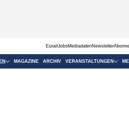
EurailJobs
Mediadaten
Newsletter
Abonn
EN
MAGAZINE
ARCHIV
VERANSTALTUNGEN
ME
Eurailpress-
Veranstaltungen
Rad-Schiene Tagung
 Positionen
IRSA 2025
n & Märkte
Branchentermine
ervices