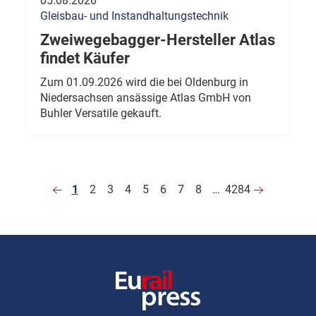
05.08.2026
Gleisbau- und Instandhaltungstechnik
Zweiwegebagger-Hersteller Atlas
findet Käufer
Zum 01.09.2026 wird die bei Oldenburg in
Niedersachsen ansässige Atlas GmbH von
Buhler Versatile gekauft.
1
2
3
4
5
6
7
8
…
4284