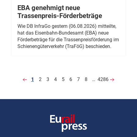
EBA genehmigt neue
Trassenpreis-Förderbeträge
Wie DB InfraGo gestern (06.08.2026) mitteilte,
hat das Eisenbahn-Bundesamt (EBA) neue
Förderbeträge für die Trassenpreisförderung im
Schienengüterverkehr (TraFöG) beschieden.
1
2
3
4
5
6
7
8
…
4286