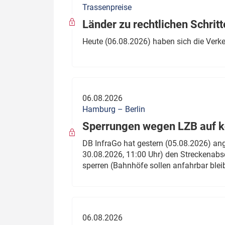
Trassenpreise
Politik
Fahrzeuge
Länder zu rechtlichen Schritt
Verbände: Wer spricht für
Infrastrukt
Heute (06.08.2026) haben sich die Verk
wen?
ÖPNV
Marktplatz: Wer macht was?
Start-Up-Check
06.08.2026
Thema des Monats
Hamburg – Berlin
Sperrungen wegen LZB auf ko
Dossier: Generalsanierung
DB InfraGo hat gestern (05.08.2026) an
Dossier: ETCS
30.08.2026, 11:00 Uhr) den Streckenabsc
sperren (Bahnhöfe sollen anfahrbar blei
Dossier:
Stellwerksbesetzung
06.08.2026