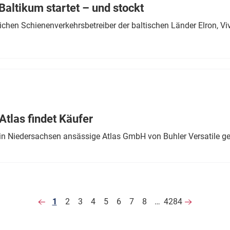
altikum startet – und stockt
chen Schienenverkehrsbetreiber der baltischen Länder Elron, V
tlas findet Käufer
in Niedersachsen ansässige Atlas GmbH von Buhler Versatile ge
1
2
3
4
5
6
7
8
…
4284