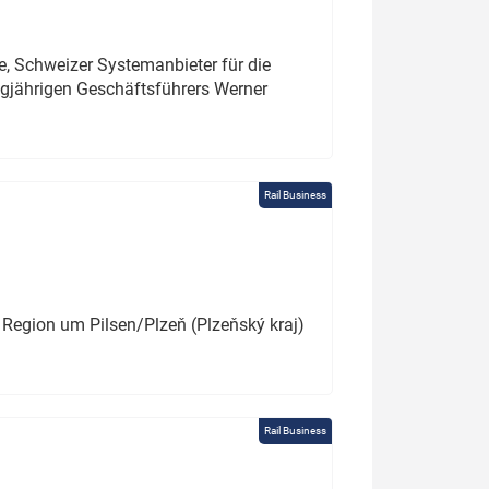
e, Schweizer Systemanbieter für die
angjährigen Geschäftsführers Werner
Rail Business
 Region um Pilsen/Plzeň (Plzeňský kraj)
Rail Business