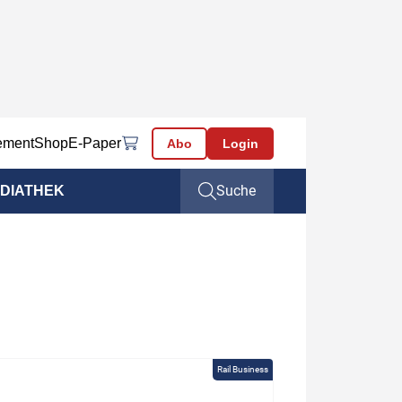
ement
Shop
E-Paper
Abo
Login
Suche
DIATHEK
Rail Business