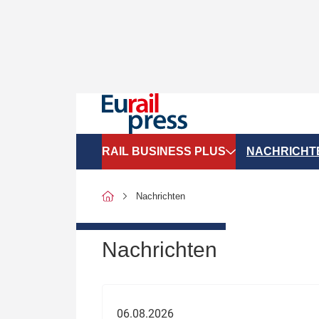
RAIL BUSINESS PLUS
NACHRICHT
Organigramme
Politik
Nachrichten
SGV-Marktdaten
Recht
SPNV-Marktdaten
Personen &
Nachrichten
Bilanzen
Unternehme
Recht
Betrieb & S
06.08.2026