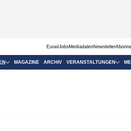
EurailJobs
Mediadaten
Newsletter
Abonn
EN
MAGAZINE
ARCHIV
VERANSTALTUNGEN
ME
Eurailpress-
Veranstaltungen
Rad-Schiene Tagung
 Positionen
IRSA 2025
n & Märkte
Branchentermine
ervices