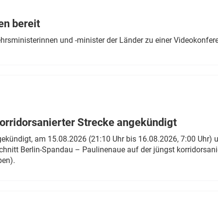
Eurailpress Career Boost
 & Komponenten
en bereit
ur & Ausrüstung
ehrsministerinnen und -minister der Länder zu einer Videokonf
rridorsanierter Strecke angekündigt
gekündigt, am 15.08.2026 (21:10 Uhr bis 16.08.2026, 7:00 Uhr) 
hnitt Berlin-Spandau – Paulinenaue auf der jüngst korridorsan
ben).