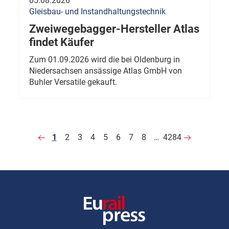
05.08.2026
Gleisbau- und Instandhaltungstechnik
Zweiwegebagger-Hersteller Atlas
findet Käufer
Zum 01.09.2026 wird die bei Oldenburg in
Niedersachsen ansässige Atlas GmbH von
Buhler Versatile gekauft.
1
2
3
4
5
6
7
8
…
4284