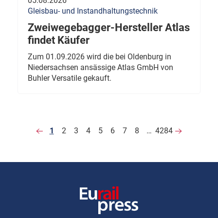
05.08.2026
Gleisbau- und Instandhaltungstechnik
Zweiwegebagger-Hersteller Atlas
findet Käufer
Zum 01.09.2026 wird die bei Oldenburg in
Niedersachsen ansässige Atlas GmbH von
Buhler Versatile gekauft.
1
2
3
4
5
6
7
8
…
4284