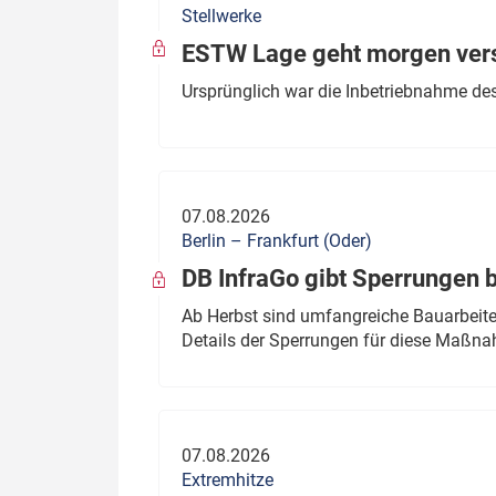
Stellwerke
Politik
Fahrzeuge
ESTW Lage geht morgen versp
Verbände: Wer spricht für
Infrastrukt
Ursprünglich war die Inbetriebnahme des
wen?
ÖPNV
Marktplatz: Wer macht was?
Start-Up-Check
07.08.2026
Thema des Monats
Berlin – Frankfurt (Oder)
DB InfraGo gibt Sperrungen 
Dossier: Generalsanierung
Ab Herbst sind umfangreiche Bauarbeiten
Dossier: ETCS
Details der Sperrungen für diese Maßn
Dossier:
Stellwerksbesetzung
07.08.2026
Extremhitze