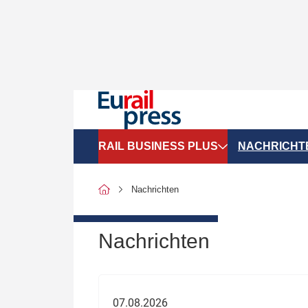
RAIL BUSINESS PLUS
NACHRICHT
Organigramme
Politik
Nachrichten
SGV-Marktdaten
Recht
SPNV-Marktdaten
Personen &
Nachrichten
Bilanzen
Unternehme
Recht
Betrieb & S
07.08.2026