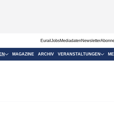
EurailJobs
Mediadaten
Newsletter
Abonn
EN
MAGAZINE
ARCHIV
VERANSTALTUNGEN
ME
Eurailpress-
Veranstaltungen
Rad-Schiene Tagung
 Positionen
IRSA 2025
n & Märkte
Branchentermine
ervices