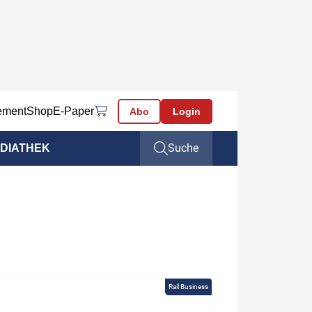
ement
Shop
E-Paper
Abo
Login
Suche
DIATHEK
Rail Business