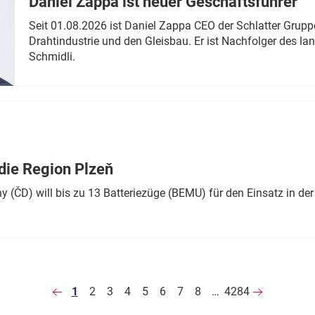
Daniel Zappa ist neuer Geschäftsführer
Seit 01.08.2026 ist Daniel Zappa CEO der Schlatter Grupp
Drahtindustrie und den Gleisbau. Er ist Nachfolger des l
Schmidli.
die Region Plzeň
 (ČD) will bis zu 13 Batteriezüge (BEMU) für den Einsatz in der
1
2
3
4
5
6
7
8
…
4284