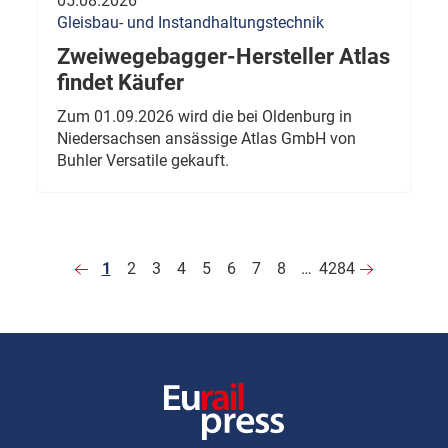
05.08.2026
Gleisbau- und Instandhaltungstechnik
Zweiwegebagger-Hersteller Atlas
findet Käufer
Zum 01.09.2026 wird die bei Oldenburg in
Niedersachsen ansässige Atlas GmbH von
Buhler Versatile gekauft.
1
2
3
4
5
6
7
8
…
4284