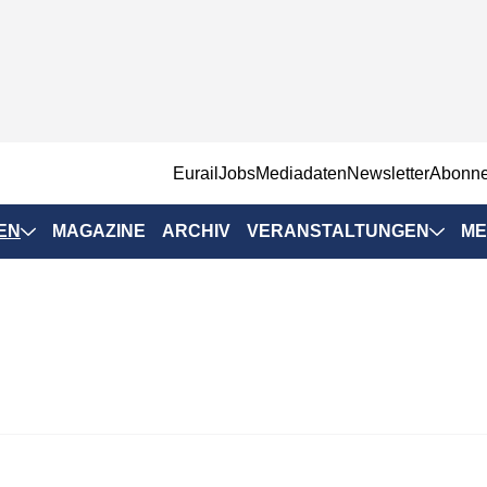
EurailJobs
Mediadaten
Newsletter
Abonn
EN
MAGAZINE
ARCHIV
VERANSTALTUNGEN
ME
Eurailpress-
Veranstaltungen
Rad-Schiene Tagung
 Positionen
IRSA 2025
n & Märkte
Branchentermine
ervices