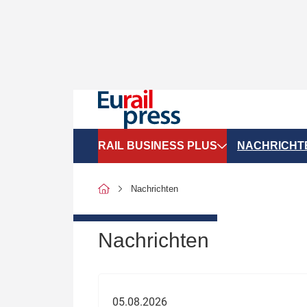
RAIL BUSINESS PLUS
NACHRICHT
Organigramme
Politik
Nachrichten
SGV-Marktdaten
Recht
SPNV-Marktdaten
Personen &
Nachrichten
Bilanzen
Unternehme
Recht
Betrieb & S
05.08.2026