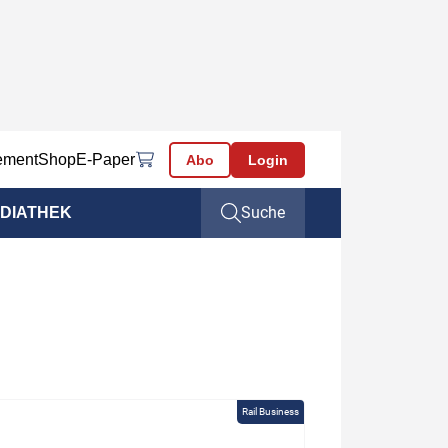
ement
Shop
E-Paper
Abo
Login
Suche
DIATHEK
Rail Business