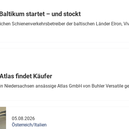
Eurailpress Career Boost
 & Komponenten
altikum startet – und stockt
ur & Ausrüstung
chen Schienenverkehrsbetreiber der baltischen Länder Elron, V
tlas findet Käufer
in Niedersachsen ansässige Atlas GmbH von Buhler Versatile ge
05.08.2026
Österreich/Italien