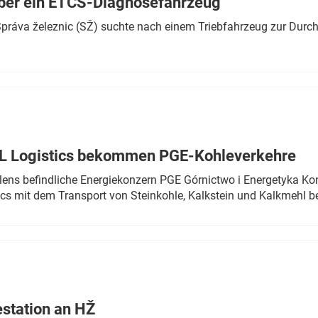
ber ein ETCS-Diagnosefahrzeug
r Správa železnic (SŽ) suchte nach einem Triebfahrzeug zur Dur
TL Logistics bekommen PGE-Kohleverkehre
olens befindliche Energiekonzern PGE Górnictwo i Energetyka K
cs mit dem Transport von Steinkohle, Kalkstein und Kalkmehl be
estation an HŽ