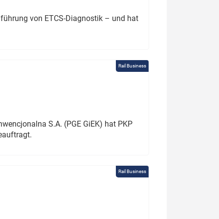
chführung von ETCS-Diagnostik – und hat
Rail Business
onwencjonalna S.A. (PGE GiEK) hat PKP
auftragt.
Rail Business