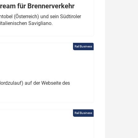
tream für Brennerverkehr
obel (Österreich) und sein Südtiroler
italienischen Savigliano.
Rail Business
ordzulauf) auf der Webseite des
Rail Business