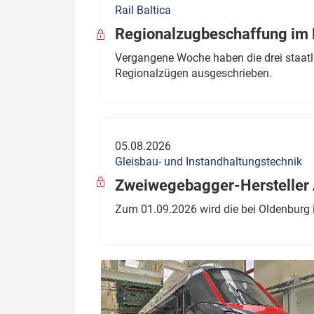
Rail Baltica
Politik
Fahrzeuge
Regionalzugbeschaffung im B
Verbände: Wer spricht für
Infrastrukt
Vergangene Woche haben die drei staatli
wen?
Regionalzügen ausgeschrieben.
ÖPNV
Marktplatz: Wer macht was?
Start-Up-Check
05.08.2026
Thema des Monats
Gleisbau- und Instandhaltungstechnik
Dossier: Generalsanierung
Zweiwegebagger-Hersteller A
Dossier: ETCS
Zum 01.09.2026 wird die bei Oldenburg 
Dossier:
Stellwerksbesetzung