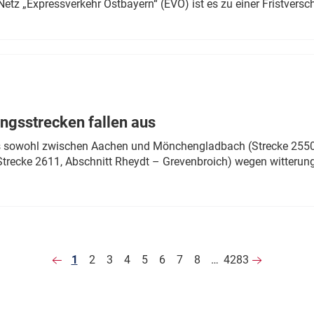
Netz „Expressverkehr Ostbayern“ (EVO) ist es zu einer Fristver
ngsstrecken fallen aus
 es sowohl zwischen Aachen und Mönchengladbach (Strecke 2550,
recke 2611, Abschnitt Rheydt – Grevenbroich) wegen witterun
1
2
3
4
5
6
7
8
…
4283