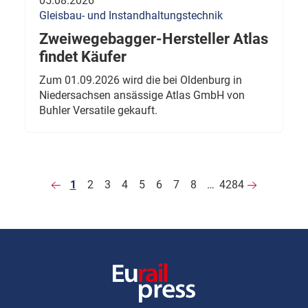
05.08.2026
Gleisbau- und Instandhaltungstechnik
Zweiwegebagger-Hersteller Atlas
findet Käufer
Zum 01.09.2026 wird die bei Oldenburg in
Niedersachsen ansässige Atlas GmbH von
Buhler Versatile gekauft.
1
2
3
4
5
6
7
8
…
4284