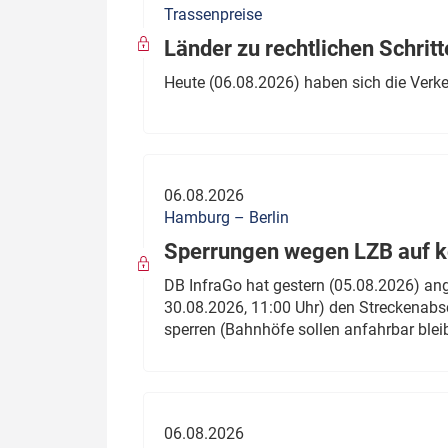
Trassenpreise
Politik
Fahrzeuge
Länder zu rechtlichen Schritt
Verbände: Wer spricht für
Infrastrukt
Heute (06.08.2026) haben sich die Verk
wen?
ÖPNV
Marktplatz: Wer macht was?
Start-Up-Check
06.08.2026
Thema des Monats
Hamburg – Berlin
Sperrungen wegen LZB auf ko
Dossier: Generalsanierung
DB InfraGo hat gestern (05.08.2026) an
Dossier: ETCS
30.08.2026, 11:00 Uhr) den Streckenabsc
sperren (Bahnhöfe sollen anfahrbar blei
Dossier:
Stellwerksbesetzung
06.08.2026