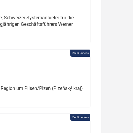
e, Schweizer Systemanbieter für die
angjährigen Geschäftsführers Werner
Rail Business
 Region um Pilsen/Plzeň (Plzeňský kraj)
Rail Business