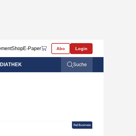
ement
Shop
E-Paper
Abo
Login
Suche
DIATHEK
Rail Business