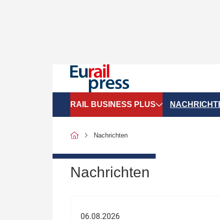
RAIL BUSINESS PLUS
NACHRICHT
Organigramme
Politik
Nachrichten
SGV-Marktdaten
Recht
SPNV-Marktdaten
Personen &
Nachrichten
Bilanzen
Unternehme
Recht
Betrieb & S
06.08.2026