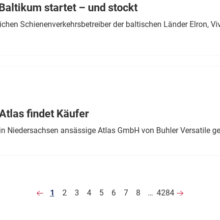
altikum startet – und stockt
chen Schienenverkehrsbetreiber der baltischen Länder Elron, V
tlas findet Käufer
in Niedersachsen ansässige Atlas GmbH von Buhler Versatile ge
1
2
3
4
5
6
7
8
…
4284