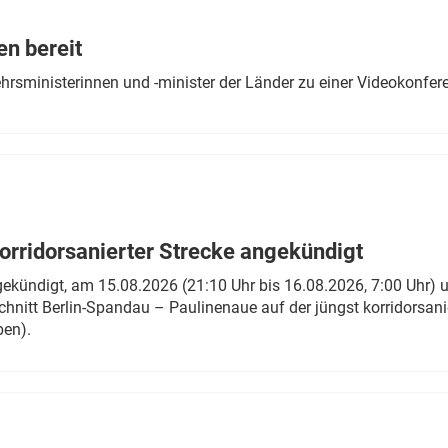
Eurailpress Career Boost
 & Komponenten
en bereit
ur & Ausrüstung
ehrsministerinnen und -minister der Länder zu einer Videokonf
rridorsanierter Strecke angekündigt
gekündigt, am 15.08.2026 (21:10 Uhr bis 16.08.2026, 7:00 Uhr) 
hnitt Berlin-Spandau – Paulinenaue auf der jüngst korridorsan
ben).