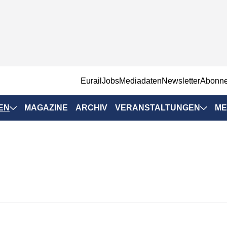
EurailJobs
Mediadaten
Newsletter
Abonn
EN
MAGAZINE
ARCHIV
VERANSTALTUNGEN
ME
Eurailpress-
Veranstaltungen
Rad-Schiene Tagung
 Positionen
IRSA 2025
n & Märkte
Branchentermine
ervices