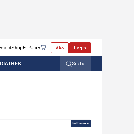
ement
Shop
E-Paper
Abo
Login
Suche
DIATHEK
Rail Business