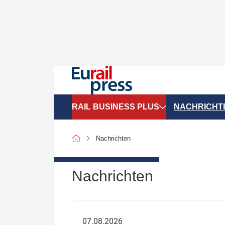
RAIL BUSINESS PLUS
NACHRICHT
Organigramme
Politik
Nachrichten
SGV-Marktdaten
Recht
SPNV-Marktdaten
Personen &
Nachrichten
Bilanzen
Unternehme
Recht
Betrieb & S
07.08.2026