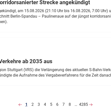
rridorsanierter Strecke angekündigt
gekündigt, am 15.08.2026 (21:10 Uhr bis 16.08.2026, 7:00 Uhr) 
hnitt Berlin-Spandau – Paulinenaue auf der jüngst korridorsan
ben).
Verkehre ab 2035 aus
n Stuttgart (VRS) die Verlängerung des aktuellen S-Bahn-Verk
ndigte die Aufnahme des Vergabeverfahrens für die Zeit danac
1
2
3
4
5
6
7
8
…
4285