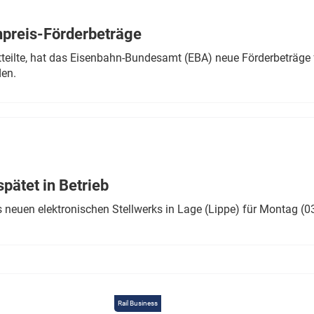
Eurailpress Career Boost
 & Komponenten
preis-Förderbeträge
ur & Ausrüstung
teilte, hat das Eisenbahn-Bundesamt (EBA) neue Förderbeträge 
den.
ätet in Betrieb
 neuen elektronischen Stellwerks in Lage (Lippe) für Montag (0
Rail Business