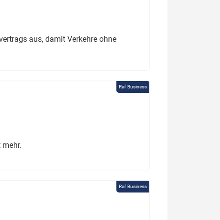
ertrags aus, damit Verkehre ohne
Rail Business
t mehr.
Rail Business