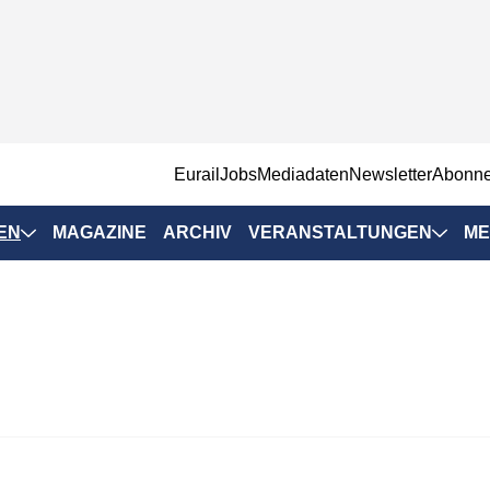
EurailJobs
Mediadaten
Newsletter
Abonn
EN
MAGAZINE
ARCHIV
VERANSTALTUNGEN
ME
Eurailpress-
Veranstaltungen
Rad-Schiene Tagung
 Positionen
IRSA 2025
n & Märkte
Branchentermine
ervices