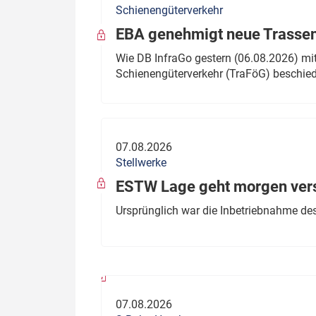
Schienengüterverkehr
Politik
Fahrzeuge
EBA genehmigt neue Trassen
Verbände: Wer spricht für
Infrastrukt
Wie DB InfraGo gestern (06.08.2026) mit
wen?
Schienengüterverkehr (TraFöG) beschie
ÖPNV
Marktplatz: Wer macht was?
Start-Up-Check
07.08.2026
Thema des Monats
Stellwerke
Dossier: Generalsanierung
ESTW Lage geht morgen versp
Dossier: ETCS
Ursprünglich war die Inbetriebnahme des
Dossier:
Stellwerksbesetzung
07.08.2026