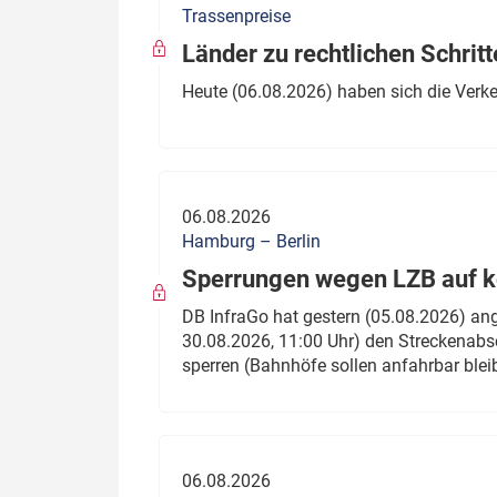
Trassenpreise
Politik
Fahrzeuge
Länder zu rechtlichen Schritt
Verbände: Wer spricht für
Infrastrukt
Heute (06.08.2026) haben sich die Verk
wen?
ÖPNV
Marktplatz: Wer macht was?
Start-Up-Check
06.08.2026
Thema des Monats
Hamburg – Berlin
Sperrungen wegen LZB auf ko
Dossier: Generalsanierung
DB InfraGo hat gestern (05.08.2026) an
Dossier: ETCS
30.08.2026, 11:00 Uhr) den Streckenabsc
sperren (Bahnhöfe sollen anfahrbar blei
Dossier:
Stellwerksbesetzung
06.08.2026