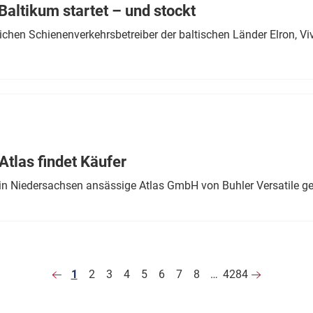
altikum startet – und stockt
chen Schienenverkehrsbetreiber der baltischen Länder Elron, V
tlas findet Käufer
in Niedersachsen ansässige Atlas GmbH von Buhler Versatile ge
1
2
3
4
5
6
7
8
…
4284