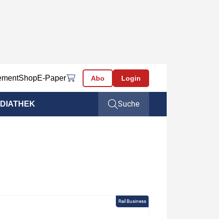
ement
Shop
E-Paper
Abo
Login
Suche
DIATHEK
Rail Business