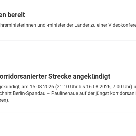
Eurailpress Career Boost
 & Komponenten
en bereit
ur & Ausrüstung
ehrsministerinnen und -minister der Länder zu einer Videokonf
rridorsanierter Strecke angekündigt
gekündigt, am 15.08.2026 (21:10 Uhr bis 16.08.2026, 7:00 Uhr) 
hnitt Berlin-Spandau – Paulinenaue auf der jüngst korridorsan
ben).