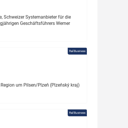
e, Schweizer Systemanbieter für die
angjährigen Geschäftsführers Werner
Rail Business
 Region um Pilsen/Plzeň (Plzeňský kraj)
Rail Business