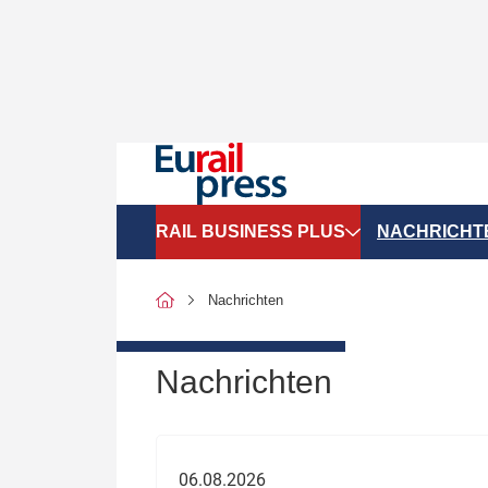
RAIL BUSINESS PLUS
NACHRICHT
Organigramme
Politik
Nachrichten
SGV-Marktdaten
Recht
SPNV-Marktdaten
Personen &
Nachrichten
Bilanzen
Unternehme
Recht
Betrieb & S
06.08.2026