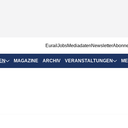
EurailJobs
Mediadaten
Newsletter
Abonn
EN
MAGAZINE
ARCHIV
VERANSTALTUNGEN
ME
Eurailpress-
Veranstaltungen
Rad-Schiene Tagung
 Positionen
IRSA 2025
n & Märkte
Branchentermine
ervices