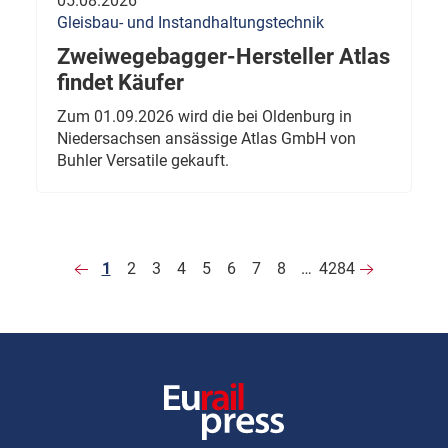
05.08.2026
Gleisbau- und Instandhaltungstechnik
Zweiwegebagger-Hersteller Atlas
findet Käufer
Zum 01.09.2026 wird die bei Oldenburg in
Niedersachsen ansässige Atlas GmbH von
Buhler Versatile gekauft.
1
2
3
4
5
6
7
8
…
4284