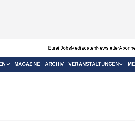
EurailJobs
Mediadaten
Newsletter
Abonn
EN
MAGAZINE
ARCHIV
VERANSTALTUNGEN
ME
Eurailpress-
Veranstaltungen
Rad-Schiene Tagung
 Positionen
IRSA 2025
n & Märkte
Branchentermine
ervices