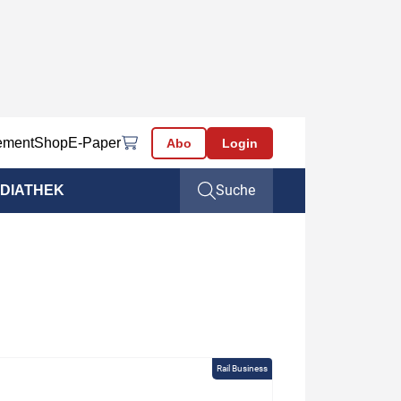
ement
Shop
E-Paper
Abo
Login
Suche
DIATHEK
Rail Business