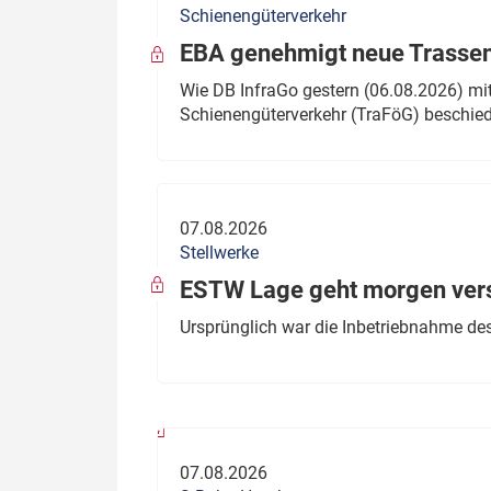
Schienengüterverkehr
Politik
Fahrzeuge
EBA genehmigt neue Trassen
Verbände: Wer spricht für
Infrastrukt
Wie DB InfraGo gestern (06.08.2026) mit
wen?
Schienengüterverkehr (TraFöG) beschie
ÖPNV
Marktplatz: Wer macht was?
Start-Up-Check
07.08.2026
Thema des Monats
Stellwerke
Dossier: Generalsanierung
ESTW Lage geht morgen versp
Dossier: ETCS
Ursprünglich war die Inbetriebnahme des
Dossier:
Stellwerksbesetzung
07.08.2026