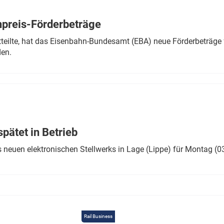
Eurailpress Career Boost
 & Komponenten
preis-Förderbeträge
ur & Ausrüstung
teilte, hat das Eisenbahn-Bundesamt (EBA) neue Förderbeträge 
den.
ätet in Betrieb
 neuen elektronischen Stellwerks in Lage (Lippe) für Montag (0
Rail Business