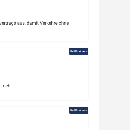
ertrags aus, damit Verkehre ohne
Rail Business
t mehr.
Rail Business