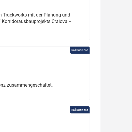
um Trackworks mit der Planung und
 Korridorausbauprojekts Craiova –
Rail Business
erenz zusammengeschaltet.
Rail Business