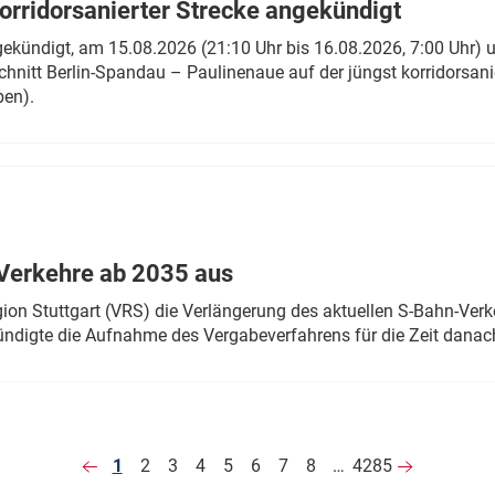
rridorsanierter Strecke angekündigt
gekündigt, am 15.08.2026 (21:10 Uhr bis 16.08.2026, 7:00 Uhr) 
hnitt Berlin-Spandau – Paulinenaue auf der jüngst korridorsan
ben).
Verkehre ab 2035 aus
n Stuttgart (VRS) die Verlängerung des aktuellen S-Bahn-Verk
ndigte die Aufnahme des Vergabeverfahrens für die Zeit danac
1
2
3
4
5
6
7
8
…
4285