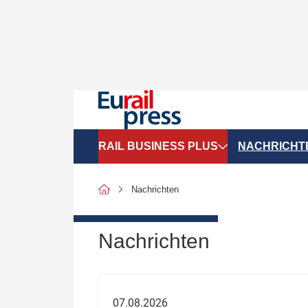
RAIL BUSINESS PLUS
NACHRICHT
Organigramme
Politik
Nachrichten
SGV-Marktdaten
Recht
SPNV-Marktdaten
Personen &
Nachrichten
Bilanzen
Unternehme
Recht
Betrieb & S
07.08.2026