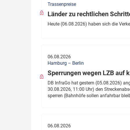
Trassenpreise
Politik
Fahrzeuge
Länder zu rechtlichen Schritt
Verbände: Wer spricht für
Infrastrukt
Heute (06.08.2026) haben sich die Verk
wen?
ÖPNV
Marktplatz: Wer macht was?
Start-Up-Check
06.08.2026
Thema des Monats
Hamburg – Berlin
Sperrungen wegen LZB auf ko
Dossier: Generalsanierung
DB InfraGo hat gestern (05.08.2026) an
Dossier: ETCS
30.08.2026, 11:00 Uhr) den Streckenabsc
sperren (Bahnhöfe sollen anfahrbar blei
Dossier:
Stellwerksbesetzung
06.08.2026