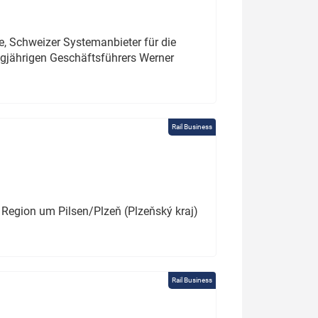
e, Schweizer Systemanbieter für die
angjährigen Geschäftsführers Werner
Rail Business
 Region um Pilsen/Plzeň (Plzeňský kraj)
Rail Business