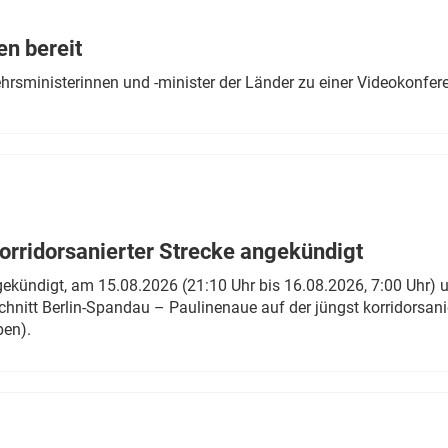
Eurailpress Career Boost
 & Komponenten
en bereit
ur & Ausrüstung
ehrsministerinnen und -minister der Länder zu einer Videokonf
rridorsanierter Strecke angekündigt
gekündigt, am 15.08.2026 (21:10 Uhr bis 16.08.2026, 7:00 Uhr) 
hnitt Berlin-Spandau – Paulinenaue auf der jüngst korridorsan
ben).