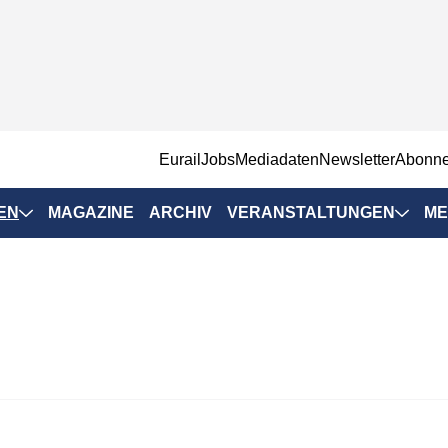
EurailJobs
Mediadaten
Newsletter
Abonn
EN
MAGAZINE
ARCHIV
VERANSTALTUNGEN
ME
Eurailpress-
Veranstaltungen
Rad-Schiene Tagung
 Positionen
IRSA 2025
n & Märkte
Branchentermine
ervices