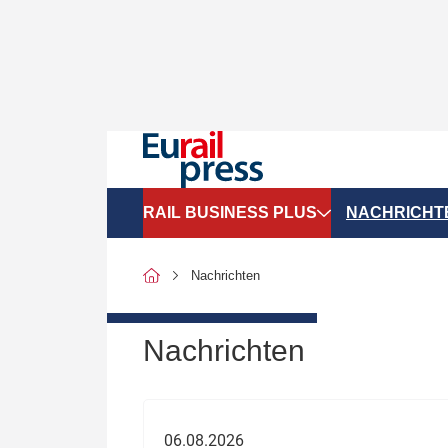
RAIL BUSINESS PLUS
NACHRICHT
Organigramme
Politik
Nachrichten
SGV-Marktdaten
Recht
SPNV-Marktdaten
Personen &
Nachrichten
Bilanzen
Unternehme
Recht
Betrieb & S
06.08.2026