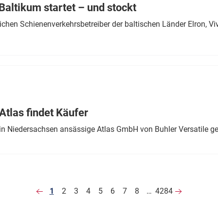
altikum startet – und stockt
chen Schienenverkehrsbetreiber der baltischen Länder Elron, V
tlas findet Käufer
in Niedersachsen ansässige Atlas GmbH von Buhler Versatile ge
1
2
3
4
5
6
7
8
…
4284