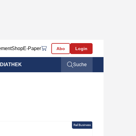
ement
Shop
E-Paper
Abo
Login
Suche
DIATHEK
Rail Business