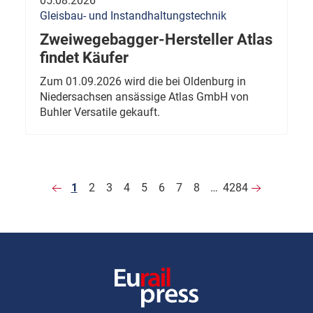
05.08.2026
Gleisbau- und Instandhaltungstechnik
Zweiwegebagger-Hersteller Atlas
findet Käufer
Zum 01.09.2026 wird die bei Oldenburg in
Niedersachsen ansässige Atlas GmbH von
Buhler Versatile gekauft.
1
2
3
4
5
6
7
8
…
4284