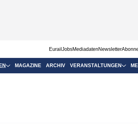
EurailJobs
Mediadaten
Newsletter
Abonn
EN
MAGAZINE
ARCHIV
VERANSTALTUNGEN
ME
Eurailpress-
Veranstaltungen
Rad-Schiene Tagung
 Positionen
IRSA 2025
n & Märkte
Branchentermine
ervices