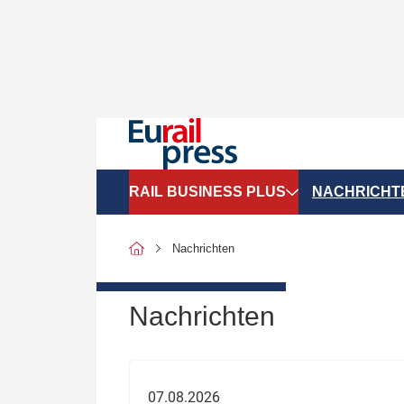
RAIL BUSINESS PLUS
NACHRICHT
Organigramme
Politik
Nachrichten
SGV-Marktdaten
Recht
SPNV-Marktdaten
Personen &
Nachrichten
Bilanzen
Unternehme
Recht
Betrieb & S
07.08.2026