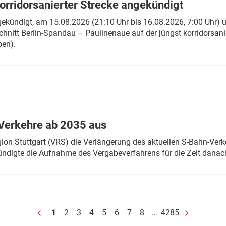
rridorsanierter Strecke angekündigt
gekündigt, am 15.08.2026 (21:10 Uhr bis 16.08.2026, 7:00 Uhr) 
hnitt Berlin-Spandau – Paulinenaue auf der jüngst korridorsan
ben).
Verkehre ab 2035 aus
n Stuttgart (VRS) die Verlängerung des aktuellen S-Bahn-Verk
ndigte die Aufnahme des Vergabeverfahrens für die Zeit danac
1
2
3
4
5
6
7
8
…
4285