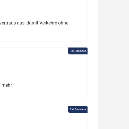
ertrags aus, damit Verkehre ohne
Rail Business
t mehr.
Rail Business