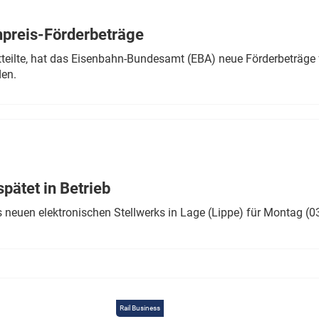
Eurailpress Career Boost
 & Komponenten
preis-Förderbeträge
ur & Ausrüstung
teilte, hat das Eisenbahn-Bundesamt (EBA) neue Förderbeträge 
den.
ätet in Betrieb
 neuen elektronischen Stellwerks in Lage (Lippe) für Montag (0
Rail Business