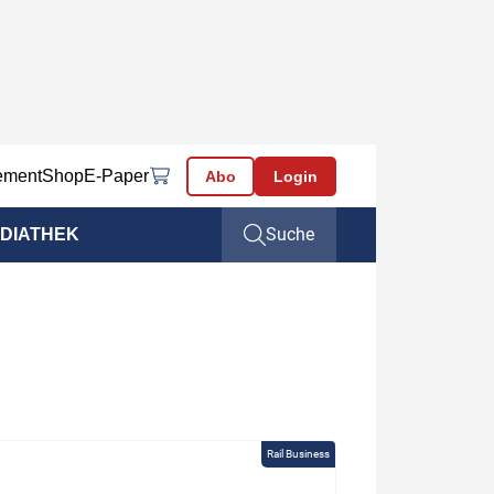
ement
Shop
E-Paper
Abo
Login
Suche
DIATHEK
Rail Business