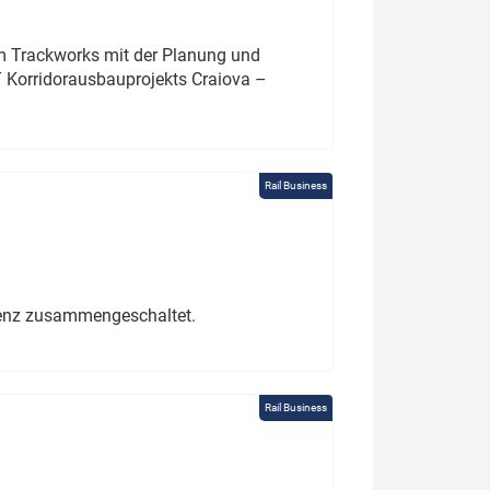
um Trackworks mit der Planung und
 Korridorausbauprojekts Craiova –
Rail Business
erenz zusammengeschaltet.
Rail Business