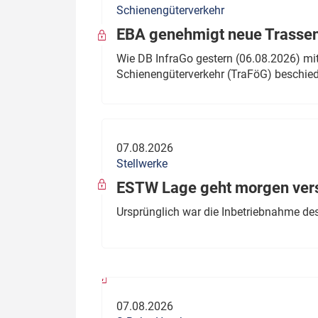
Schienengüterverkehr
Politik
Fahrzeuge
EBA genehmigt neue Trassen
Verbände: Wer spricht für
Infrastrukt
Wie DB InfraGo gestern (06.08.2026) mit
wen?
Schienengüterverkehr (TraFöG) beschie
ÖPNV
Marktplatz: Wer macht was?
Start-Up-Check
07.08.2026
Thema des Monats
Stellwerke
Dossier: Generalsanierung
ESTW Lage geht morgen versp
Dossier: ETCS
Ursprünglich war die Inbetriebnahme des
Dossier:
Stellwerksbesetzung
07.08.2026