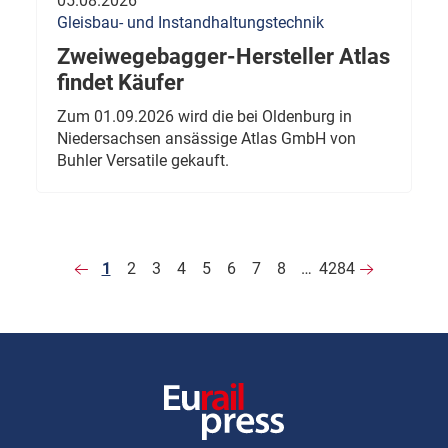
05.08.2026
Gleisbau- und Instandhaltungstechnik
Zweiwegebagger-Hersteller Atlas
findet Käufer
Zum 01.09.2026 wird die bei Oldenburg in
Niedersachsen ansässige Atlas GmbH von
Buhler Versatile gekauft.
1
2
3
4
5
6
7
8
…
4284