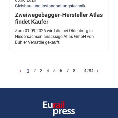
05.08.2026
Gleisbau- und Instandhaltungstechnik
Zweiwegebagger-Hersteller Atlas
findet Käufer
Zum 01.09.2026 wird die bei Oldenburg in
Niedersachsen ansässige Atlas GmbH von
Buhler Versatile gekauft.
1
2
3
4
5
6
7
8
…
4284