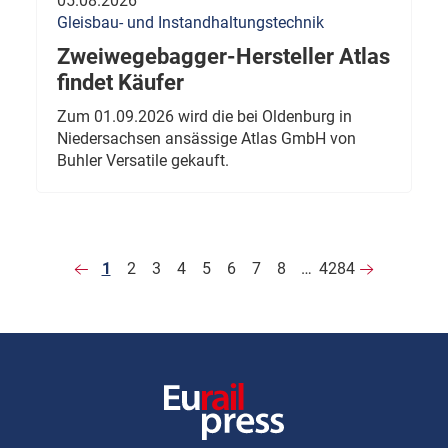
05.08.2026
Gleisbau- und Instandhaltungstechnik
Zweiwegebagger-Hersteller Atlas
findet Käufer
Zum 01.09.2026 wird die bei Oldenburg in
Niedersachsen ansässige Atlas GmbH von
Buhler Versatile gekauft.
1
2
3
4
5
6
7
8
…
4284