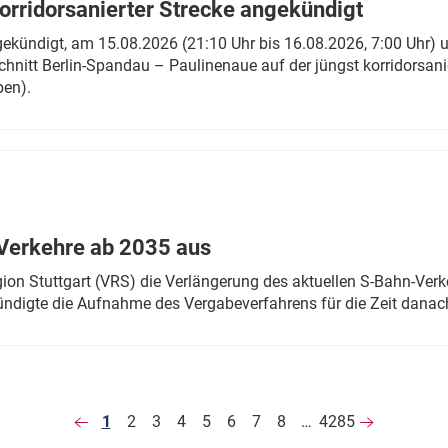
rridorsanierter Strecke angekündigt
gekündigt, am 15.08.2026 (21:10 Uhr bis 16.08.2026, 7:00 Uhr) 
hnitt Berlin-Spandau – Paulinenaue auf der jüngst korridorsan
ben).
Verkehre ab 2035 aus
n Stuttgart (VRS) die Verlängerung des aktuellen S-Bahn-Verk
ndigte die Aufnahme des Vergabeverfahrens für die Zeit danac
1
2
3
4
5
6
7
8
…
4285