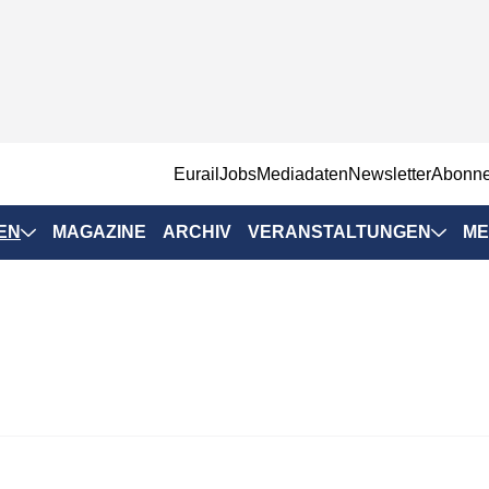
EurailJobs
Mediadaten
Newsletter
Abonn
EN
MAGAZINE
ARCHIV
VERANSTALTUNGEN
ME
Eurailpress-
Veranstaltungen
Rad-Schiene Tagung
 Positionen
IRSA 2025
n & Märkte
Branchentermine
ervices