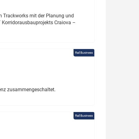
um Trackworks mit der Planung und
 Korridorausbauprojekts Craiova –
Rail Business
erenz zusammengeschaltet.
Rail Business