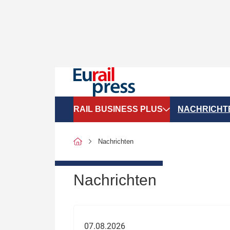
RAIL BUSINESS PLUS
NACHRICHT
Organigramme
Politik
Nachrichten
SGV-Marktdaten
Recht
SPNV-Marktdaten
Personen &
Nachrichten
Bilanzen
Unternehme
Recht
Betrieb & S
07.08.2026