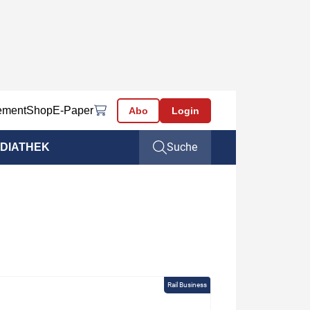
ement
Shop
E-Paper
Abo
Login
Suche
DIATHEK
Rail Business