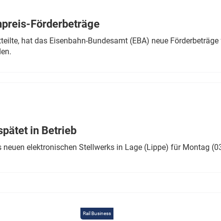
Eurailpress Career Boost
 & Komponenten
preis-Förderbeträge
ur & Ausrüstung
teilte, hat das Eisenbahn-Bundesamt (EBA) neue Förderbeträge 
den.
ätet in Betrieb
 neuen elektronischen Stellwerks in Lage (Lippe) für Montag (0
Rail Business