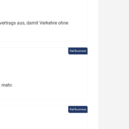
ertrags aus, damit Verkehre ohne
Rail Business
t mehr.
Rail Business