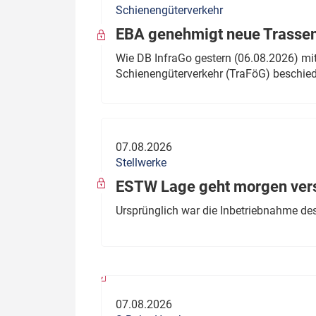
Schienengüterverkehr
Politik
Fahrzeuge
EBA genehmigt neue Trassen
Verbände: Wer spricht für
Infrastrukt
Wie DB InfraGo gestern (06.08.2026) mit
wen?
Schienengüterverkehr (TraFöG) beschie
ÖPNV
Marktplatz: Wer macht was?
Start-Up-Check
07.08.2026
Thema des Monats
Stellwerke
Dossier: Generalsanierung
ESTW Lage geht morgen versp
Dossier: ETCS
Ursprünglich war die Inbetriebnahme des
Dossier:
Stellwerksbesetzung
07.08.2026