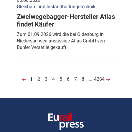
05.08.2026
Gleisbau- und Instandhaltungstechnik
Zweiwegebagger-Hersteller Atlas
findet Käufer
Zum 01.09.2026 wird die bei Oldenburg in
Niedersachsen ansässige Atlas GmbH von
Buhler Versatile gekauft.
1
2
3
4
5
6
7
8
…
4284