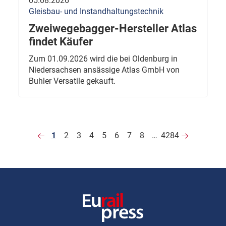
05.08.2026
Gleisbau- und Instandhaltungstechnik
Zweiwegebagger-Hersteller Atlas
findet Käufer
Zum 01.09.2026 wird die bei Oldenburg in
Niedersachsen ansässige Atlas GmbH von
Buhler Versatile gekauft.
1
2
3
4
5
6
7
8
…
4284