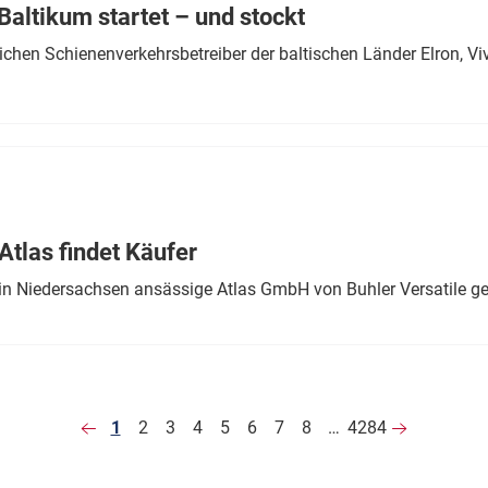
altikum startet – und stockt
chen Schienenverkehrsbetreiber der baltischen Länder Elron, V
tlas findet Käufer
in Niedersachsen ansässige Atlas GmbH von Buhler Versatile ge
1
2
3
4
5
6
7
8
…
4284