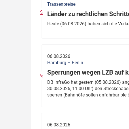
Trassenpreise
Politik
Fahrzeuge
Länder zu rechtlichen Schritt
Verbände: Wer spricht für
Infrastrukt
Heute (06.08.2026) haben sich die Verk
wen?
ÖPNV
Marktplatz: Wer macht was?
Start-Up-Check
06.08.2026
Thema des Monats
Hamburg – Berlin
Sperrungen wegen LZB auf ko
Dossier: Generalsanierung
DB InfraGo hat gestern (05.08.2026) an
Dossier: ETCS
30.08.2026, 11:00 Uhr) den Streckenabsc
sperren (Bahnhöfe sollen anfahrbar blei
Dossier:
Stellwerksbesetzung
06.08.2026