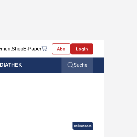
ement
Shop
E-Paper
Abo
Login
Suche
DIATHEK
Rail Business