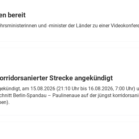
Eurailpress Career Boost
 & Komponenten
en bereit
ur & Ausrüstung
ehrsministerinnen und -minister der Länder zu einer Videokonf
rridorsanierter Strecke angekündigt
gekündigt, am 15.08.2026 (21:10 Uhr bis 16.08.2026, 7:00 Uhr) 
hnitt Berlin-Spandau – Paulinenaue auf der jüngst korridorsan
ben).