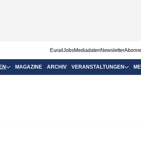
EurailJobs
Mediadaten
Newsletter
Abonn
EN
MAGAZINE
ARCHIV
VERANSTALTUNGEN
ME
Eurailpress-
Veranstaltungen
Rad-Schiene Tagung
 Positionen
IRSA 2025
n & Märkte
Branchentermine
ervices