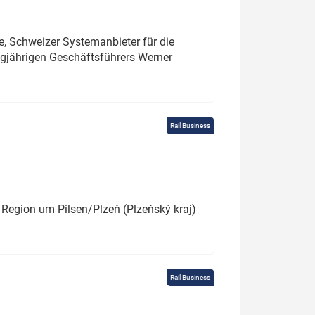
e, Schweizer Systemanbieter für die
angjährigen Geschäftsführers Werner
Rail Business
 Region um Pilsen/Plzeň (Plzeňský kraj)
Rail Business