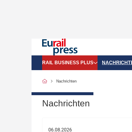
RAIL BUSINESS PLUS
NACHRICHT
Organigramme
Politik
Nachrichten
SGV-Marktdaten
Recht
SPNV-Marktdaten
Personen &
Nachrichten
Bilanzen
Unternehme
Recht
Betrieb & S
06.08.2026