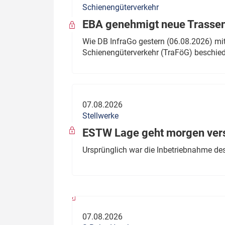
Schienengüterverkehr
Politik
Fahrzeuge
EBA genehmigt neue Trassen
Verbände: Wer spricht für
Infrastrukt
Wie DB InfraGo gestern (06.08.2026) mit
wen?
Schienengüterverkehr (TraFöG) beschie
ÖPNV
Marktplatz: Wer macht was?
Start-Up-Check
07.08.2026
Thema des Monats
Stellwerke
Dossier: Generalsanierung
ESTW Lage geht morgen versp
Dossier: ETCS
Ursprünglich war die Inbetriebnahme des
Dossier:
Stellwerksbesetzung
07.08.2026