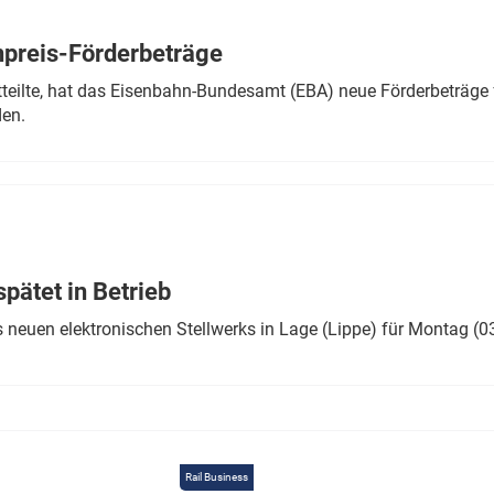
Eurailpress Career Boost
 & Komponenten
preis-Förderbeträge
ur & Ausrüstung
teilte, hat das Eisenbahn-Bundesamt (EBA) neue Förderbeträge 
den.
ätet in Betrieb
 neuen elektronischen Stellwerks in Lage (Lippe) für Montag (0
Rail Business