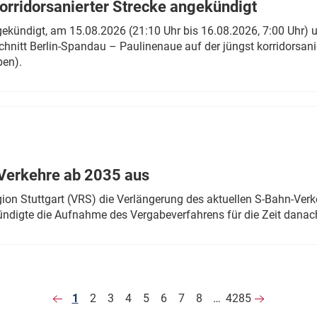
rridorsanierter Strecke angekündigt
gekündigt, am 15.08.2026 (21:10 Uhr bis 16.08.2026, 7:00 Uhr) 
hnitt Berlin-Spandau – Paulinenaue auf der jüngst korridorsan
ben).
Verkehre ab 2035 aus
n Stuttgart (VRS) die Verlängerung des aktuellen S-Bahn-Verk
ndigte die Aufnahme des Vergabeverfahrens für die Zeit danac
1
2
3
4
5
6
7
8
…
4285