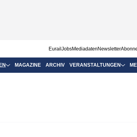
EurailJobs
Mediadaten
Newsletter
Abonn
EN
MAGAZINE
ARCHIV
VERANSTALTUNGEN
ME
Eurailpress-
Veranstaltungen
Rad-Schiene Tagung
 Positionen
IRSA 2025
n & Märkte
Branchentermine
ervices