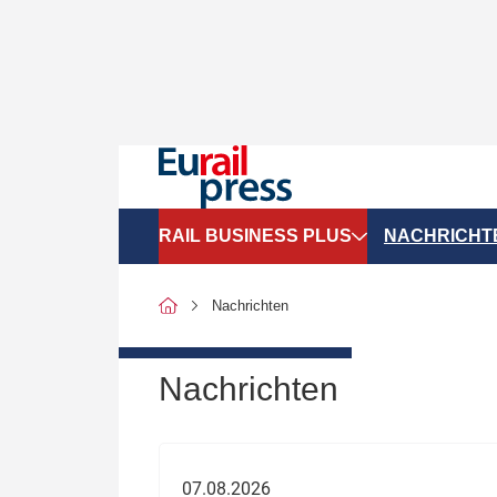
RAIL BUSINESS PLUS
NACHRICHT
Organigramme
Politik
Nachrichten
SGV-Marktdaten
Recht
SPNV-Marktdaten
Personen &
Nachrichten
Bilanzen
Unternehme
Recht
Betrieb & S
07.08.2026