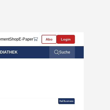
ement
Shop
E-Paper
Abo
Login
Suche
DIATHEK
Rail Business