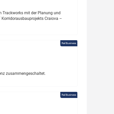
um Trackworks mit der Planung und
 Korridorausbauprojekts Craiova –
Rail Business
erenz zusammengeschaltet.
Rail Business