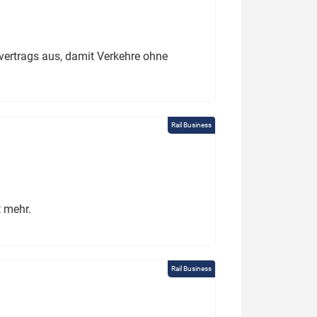
ertrags aus, damit Verkehre ohne
Rail Business
t mehr.
Rail Business