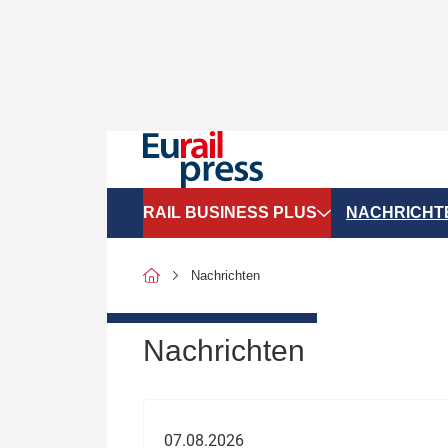
RAIL BUSINESS PLUS
NACHRICHT
Organigramme
Politik
Nachrichten
SGV-Marktdaten
Recht
SPNV-Marktdaten
Personen &
Nachrichten
Bilanzen
Unternehme
Recht
Betrieb & S
07.08.2026