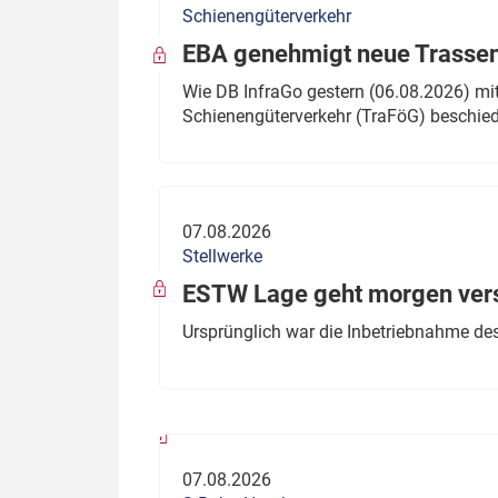
Schienengüterverkehr
Politik
Fahrzeuge
EBA genehmigt neue Trassen
Verbände: Wer spricht für
Infrastrukt
Wie DB InfraGo gestern (06.08.2026) mit
wen?
Schienengüterverkehr (TraFöG) beschie
ÖPNV
Marktplatz: Wer macht was?
Start-Up-Check
07.08.2026
Thema des Monats
Stellwerke
Dossier: Generalsanierung
ESTW Lage geht morgen versp
Dossier: ETCS
Ursprünglich war die Inbetriebnahme des
Dossier:
Stellwerksbesetzung
07.08.2026