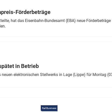
Eurailpress Career Boost
 & Komponenten
preis-Förderbeträge
ur & Ausrüstung
teilte, hat das Eisenbahn-Bundesamt (EBA) neue Förderbeträge 
den.
ätet in Betrieb
 neuen elektronischen Stellwerks in Lage (Lippe) für Montag (0
Rail Business