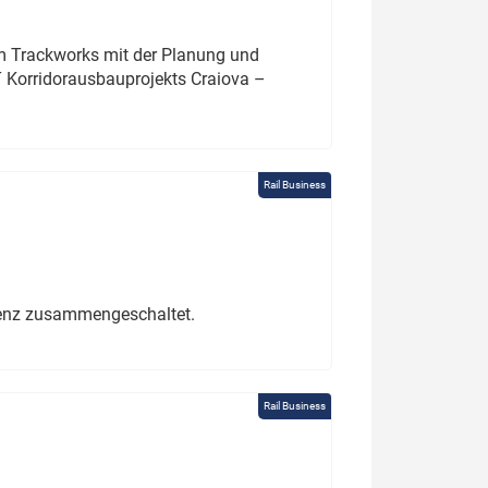
um Trackworks mit der Planung und
 Korridorausbauprojekts Craiova –
Rail Business
erenz zusammengeschaltet.
Rail Business