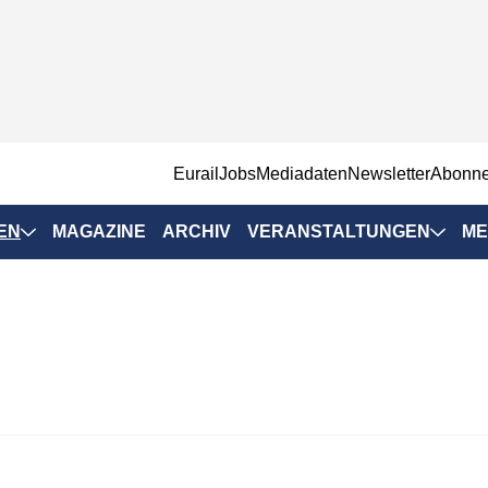
EurailJobs
Mediadaten
Newsletter
Abonn
EN
MAGAZINE
ARCHIV
VERANSTALTUNGEN
ME
Eurailpress-
Veranstaltungen
Rad-Schiene Tagung
 Positionen
IRSA 2025
n & Märkte
Branchentermine
ervices