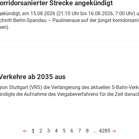
rridorsanierter Strecke angekündigt
gekündigt, am 15.08.2026 (21:10 Uhr bis 16.08.2026, 7:00 Uhr) 
hnitt Berlin-Spandau – Paulinenaue auf der jüngst korridorsan
ben).
Verkehre ab 2035 aus
n Stuttgart (VRS) die Verlängerung des aktuellen S-Bahn-Verk
ndigte die Aufnahme des Vergabeverfahrens für die Zeit danac
1
2
3
4
5
6
7
8
…
4285