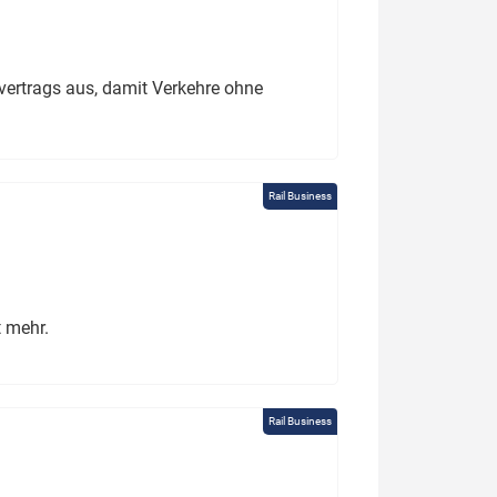
ertrags aus, damit Verkehre ohne
Rail Business
t mehr.
Rail Business