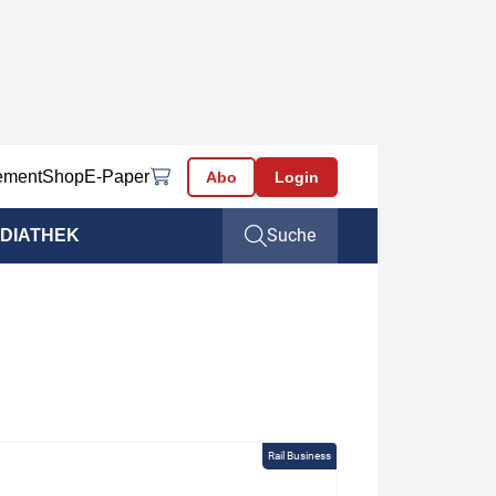
ement
Shop
E-Paper
Abo
Login
Suche
DIATHEK
Rail Business