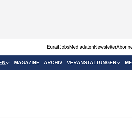
EurailJobs
Mediadaten
Newsletter
Abonn
EN
MAGAZINE
ARCHIV
VERANSTALTUNGEN
ME
Eurailpress-
Veranstaltungen
Rad-Schiene Tagung
 Positionen
IRSA 2025
n & Märkte
Branchentermine
ervices