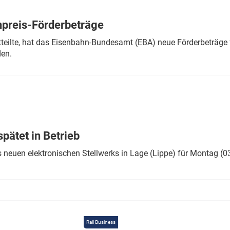
Eurailpress Career Boost
 & Komponenten
preis-Förderbeträge
ur & Ausrüstung
teilte, hat das Eisenbahn-Bundesamt (EBA) neue Förderbeträge 
den.
ätet in Betrieb
 neuen elektronischen Stellwerks in Lage (Lippe) für Montag (0
Rail Business