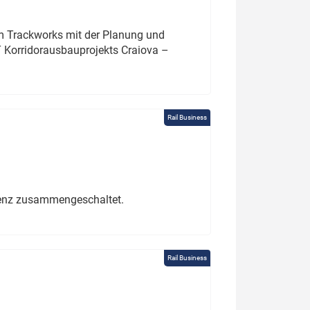
um Trackworks mit der Planung und
 Korridorausbauprojekts Craiova –
Rail Business
erenz zusammengeschaltet.
Rail Business