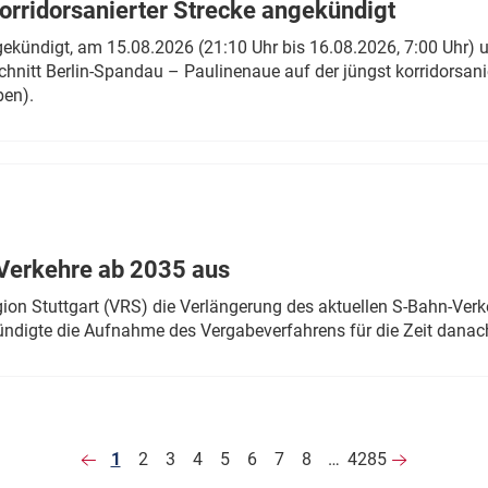
rridorsanierter Strecke angekündigt
gekündigt, am 15.08.2026 (21:10 Uhr bis 16.08.2026, 7:00 Uhr) 
hnitt Berlin-Spandau – Paulinenaue auf der jüngst korridorsan
ben).
Verkehre ab 2035 aus
n Stuttgart (VRS) die Verlängerung des aktuellen S-Bahn-Verk
ndigte die Aufnahme des Vergabeverfahrens für die Zeit danac
1
2
3
4
5
6
7
8
…
4285