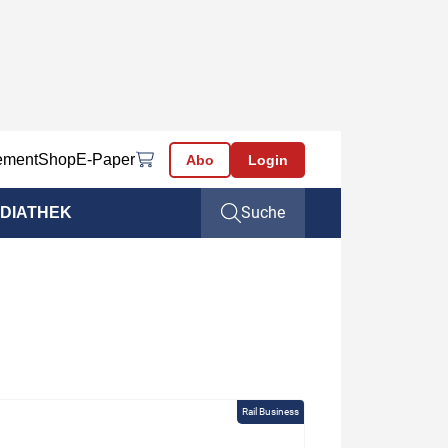
ement
Shop
E-Paper
Abo
Login
Suche
DIATHEK
Rail Business