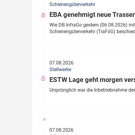
Schienengüterverkehr
Politik
Fahrzeuge
EBA genehmigt neue Trassen
Verbände: Wer spricht für
Infrastrukt
Wie DB InfraGo gestern (06.08.2026) mit
wen?
Schienengüterverkehr (TraFöG) beschie
ÖPNV
Marktplatz: Wer macht was?
Start-Up-Check
07.08.2026
Thema des Monats
Stellwerke
Dossier: Generalsanierung
ESTW Lage geht morgen versp
Dossier: ETCS
Ursprünglich war die Inbetriebnahme des
Dossier:
Stellwerksbesetzung
07.08.2026