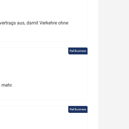
ertrags aus, damit Verkehre ohne
Rail Business
t mehr.
Rail Business