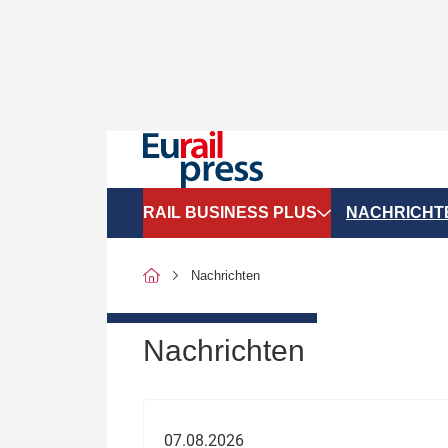
RAIL BUSINESS PLUS
NACHRICHT
Organigramme
Politik
Nachrichten
SGV-Marktdaten
Recht
SPNV-Marktdaten
Personen &
Nachrichten
Bilanzen
Unternehme
Recht
Betrieb & S
07.08.2026