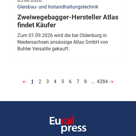
05.08.2026
Gleisbau- und Instandhaltungstechnik
Zweiwegebagger-Hersteller Atlas
findet Käufer
Zum 01.09.2026 wird die bei Oldenburg in
Niedersachsen ansässige Atlas GmbH von
Buhler Versatile gekauft.
1
2
3
4
5
6
7
8
…
4284