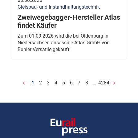
05.08.2026
Gleisbau- und Instandhaltungstechnik
Zweiwegebagger-Hersteller Atlas
findet Käufer
Zum 01.09.2026 wird die bei Oldenburg in
Niedersachsen ansässige Atlas GmbH von
Buhler Versatile gekauft.
1
2
3
4
5
6
7
8
…
4284