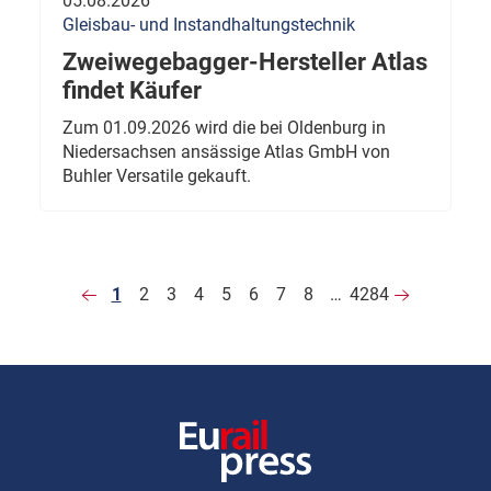
05.08.2026
Gleisbau- und Instandhaltungstechnik
Zweiwegebagger-Hersteller Atlas
findet Käufer
Zum 01.09.2026 wird die bei Oldenburg in
Niedersachsen ansässige Atlas GmbH von
Buhler Versatile gekauft.
1
2
3
4
5
6
7
8
…
4284