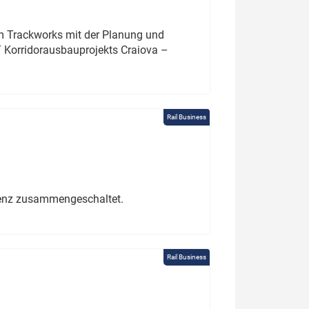
um Trackworks mit der Planung und
 Korridorausbauprojekts Craiova –
Rail Business
erenz zusammengeschaltet.
Rail Business