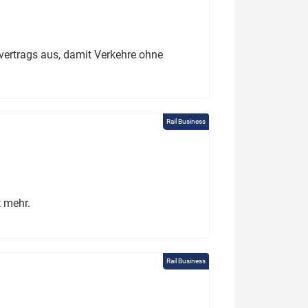
ertrags aus, damit Verkehre ohne
Rail Business
t mehr.
Rail Business