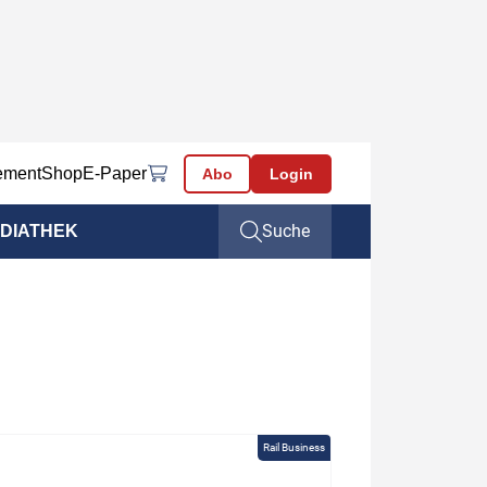
ement
Shop
E-Paper
Abo
Login
Suche
DIATHEK
Rail Business