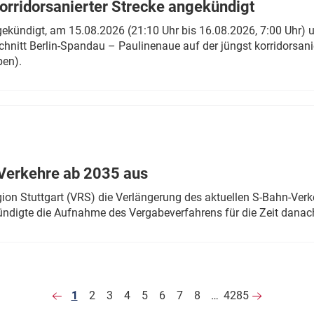
rridorsanierter Strecke angekündigt
gekündigt, am 15.08.2026 (21:10 Uhr bis 16.08.2026, 7:00 Uhr) 
hnitt Berlin-Spandau – Paulinenaue auf der jüngst korridorsan
ben).
Verkehre ab 2035 aus
n Stuttgart (VRS) die Verlängerung des aktuellen S-Bahn-Verk
ndigte die Aufnahme des Vergabeverfahrens für die Zeit danac
1
2
3
4
5
6
7
8
…
4285