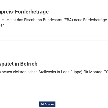
Eurailpress Career Boost
 & Komponenten
preis-Förderbeträge
ur & Ausrüstung
teilte, hat das Eisenbahn-Bundesamt (EBA) neue Förderbeträge 
den.
ätet in Betrieb
 neuen elektronischen Stellwerks in Lage (Lippe) für Montag (0
Rail Business