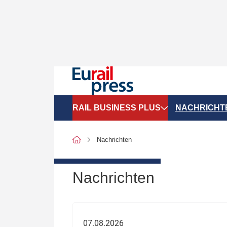
RAIL BUSINESS PLUS
NACHRICHT
Organigramme
Politik
Nachrichten
SGV-Marktdaten
Recht
SPNV-Marktdaten
Personen &
Nachrichten
Bilanzen
Unternehme
Recht
Betrieb & S
07.08.2026