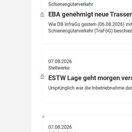
Schienengüterverkehr
Politik
Fahrzeuge
EBA genehmigt neue Trassen
Verbände: Wer spricht für
Infrastrukt
Wie DB InfraGo gestern (06.08.2026) mit
wen?
Schienengüterverkehr (TraFöG) beschie
ÖPNV
Marktplatz: Wer macht was?
Start-Up-Check
07.08.2026
Thema des Monats
Stellwerke
Dossier: Generalsanierung
ESTW Lage geht morgen versp
Dossier: ETCS
Ursprünglich war die Inbetriebnahme des
Dossier:
Stellwerksbesetzung
07.08.2026