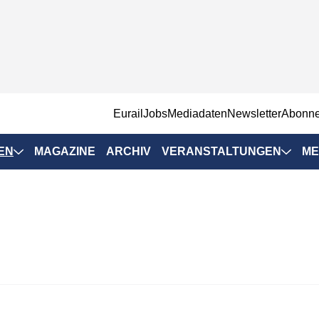
EurailJobs
Mediadaten
Newsletter
Abonn
EN
MAGAZINE
ARCHIV
VERANSTALTUNGEN
ME
Eurailpress-
Veranstaltungen
Rad-Schiene Tagung
 Positionen
IRSA 2025
n & Märkte
Branchentermine
ervices