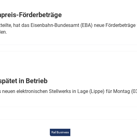
Eurailpress Career Boost
 & Komponenten
preis-Förderbeträge
ur & Ausrüstung
teilte, hat das Eisenbahn-Bundesamt (EBA) neue Förderbeträge 
den.
ätet in Betrieb
 neuen elektronischen Stellwerks in Lage (Lippe) für Montag (0
Rail Business