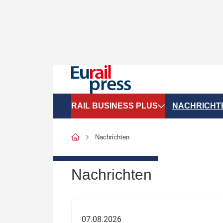
RAIL BUSINESS PLUS
NACHRICHT
Organigramme
Politik
Nachrichten
SGV-Marktdaten
Recht
SPNV-Marktdaten
Personen &
Nachrichten
Bilanzen
Unternehme
Recht
Betrieb & S
07.08.2026