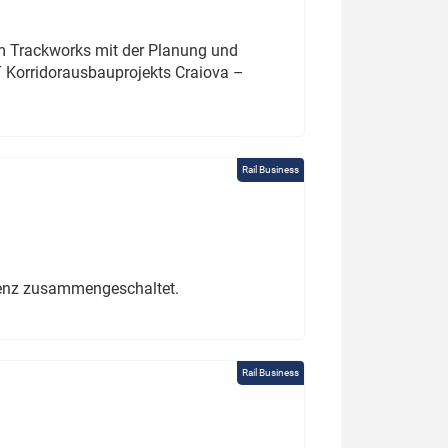
um Trackworks mit der Planung und
 Korridorausbauprojekts Craiova –
Rail Business
erenz zusammengeschaltet.
Rail Business