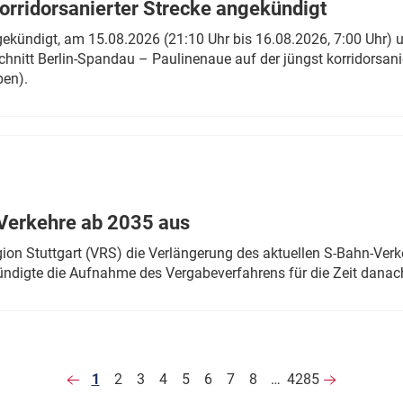
rridorsanierter Strecke angekündigt
gekündigt, am 15.08.2026 (21:10 Uhr bis 16.08.2026, 7:00 Uhr) 
hnitt Berlin-Spandau – Paulinenaue auf der jüngst korridorsan
ben).
Verkehre ab 2035 aus
n Stuttgart (VRS) die Verlängerung des aktuellen S-Bahn-Verk
ndigte die Aufnahme des Vergabeverfahrens für die Zeit danac
1
2
3
4
5
6
7
8
…
4285