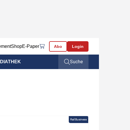
ement
Shop
E-Paper
Abo
Login
Suche
DIATHEK
Rail Business