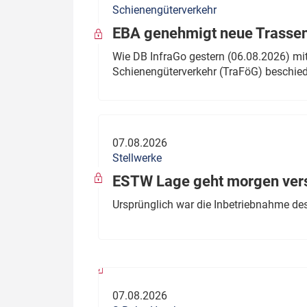
Schienengüterverkehr
Politik
Fahrzeuge
EBA genehmigt neue Trassen
Verbände: Wer spricht für
Infrastrukt
Wie DB InfraGo gestern (06.08.2026) mit
wen?
Schienengüterverkehr (TraFöG) beschie
ÖPNV
Marktplatz: Wer macht was?
Start-Up-Check
07.08.2026
Thema des Monats
Stellwerke
Dossier: Generalsanierung
ESTW Lage geht morgen versp
Dossier: ETCS
Ursprünglich war die Inbetriebnahme des
Dossier:
Stellwerksbesetzung
07.08.2026