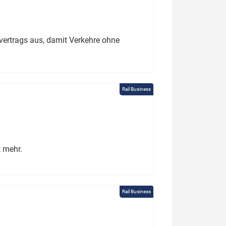
ertrags aus, damit Verkehre ohne
Rail Business
t mehr.
Rail Business