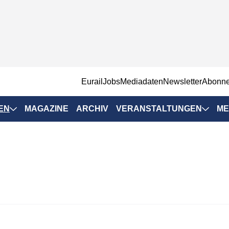
EurailJobs
Mediadaten
Newsletter
Abonn
EN
MAGAZINE
ARCHIV
VERANSTALTUNGEN
ME
Eurailpress-
Veranstaltungen
Rad-Schiene Tagung
 Positionen
IRSA 2025
n & Märkte
Branchentermine
ervices