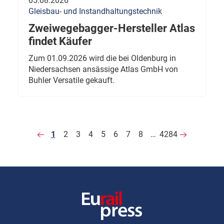
05.08.2026
Gleisbau- und Instandhaltungstechnik
Zweiwegebagger-Hersteller Atlas
findet Käufer
Zum 01.09.2026 wird die bei Oldenburg in
Niedersachsen ansässige Atlas GmbH von
Buhler Versatile gekauft.
1
2
3
4
5
6
7
8
…
4284