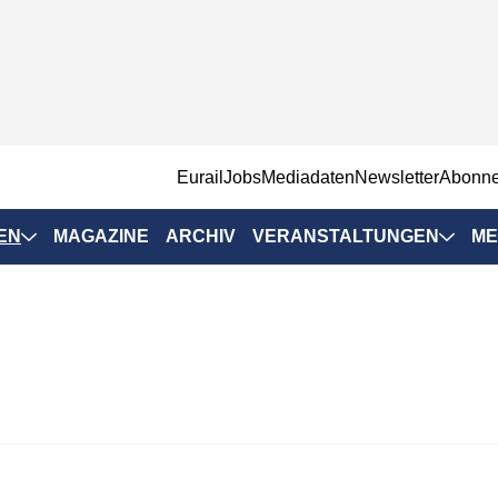
EurailJobs
Mediadaten
Newsletter
Abonn
EN
MAGAZINE
ARCHIV
VERANSTALTUNGEN
ME
Eurailpress-
Veranstaltungen
Rad-Schiene Tagung
 Positionen
IRSA 2025
n & Märkte
Branchentermine
ervices