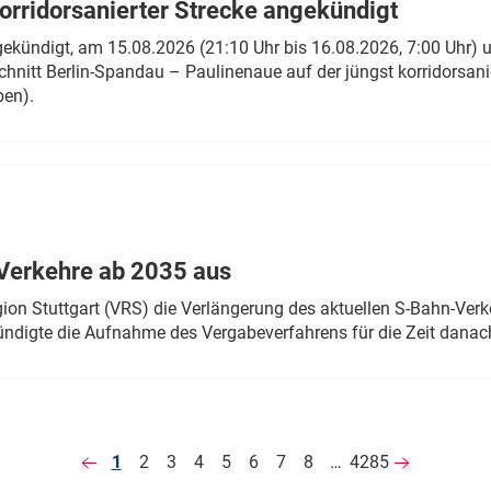
rridorsanierter Strecke angekündigt
gekündigt, am 15.08.2026 (21:10 Uhr bis 16.08.2026, 7:00 Uhr) 
hnitt Berlin-Spandau – Paulinenaue auf der jüngst korridorsan
ben).
Verkehre ab 2035 aus
n Stuttgart (VRS) die Verlängerung des aktuellen S-Bahn-Verk
ndigte die Aufnahme des Vergabeverfahrens für die Zeit danac
1
2
3
4
5
6
7
8
…
4285