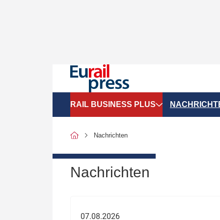
RAIL BUSINESS PLUS
NACHRICHT
Organigramme
Politik
Nachrichten
SGV-Marktdaten
Recht
SPNV-Marktdaten
Personen &
Nachrichten
Bilanzen
Unternehme
Recht
Betrieb & S
07.08.2026