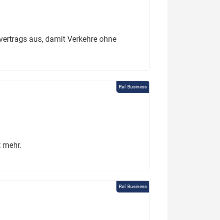
ertrags aus, damit Verkehre ohne
Rail Business
t mehr.
Rail Business