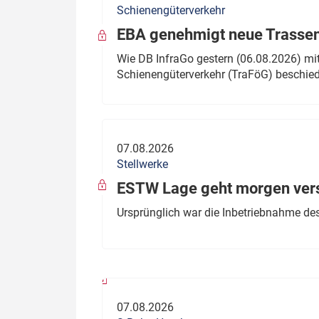
Schienengüterverkehr
Politik
Fahrzeuge
EBA genehmigt neue Trassen
Verbände: Wer spricht für
Infrastrukt
Wie DB InfraGo gestern (06.08.2026) mit
wen?
Schienengüterverkehr (TraFöG) beschie
ÖPNV
Marktplatz: Wer macht was?
Start-Up-Check
07.08.2026
Thema des Monats
Stellwerke
Dossier: Generalsanierung
ESTW Lage geht morgen versp
Dossier: ETCS
Ursprünglich war die Inbetriebnahme des
Dossier:
Stellwerksbesetzung
07.08.2026