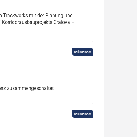
um Trackworks mit der Planung und
 Korridorausbauprojekts Craiova –
Rail Business
erenz zusammengeschaltet.
Rail Business