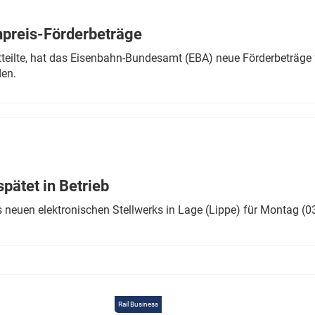
Eurailpress Career Boost
 & Komponenten
preis-Förderbeträge
ur & Ausrüstung
teilte, hat das Eisenbahn-Bundesamt (EBA) neue Förderbeträge 
den.
ätet in Betrieb
 neuen elektronischen Stellwerks in Lage (Lippe) für Montag (0
Rail Business