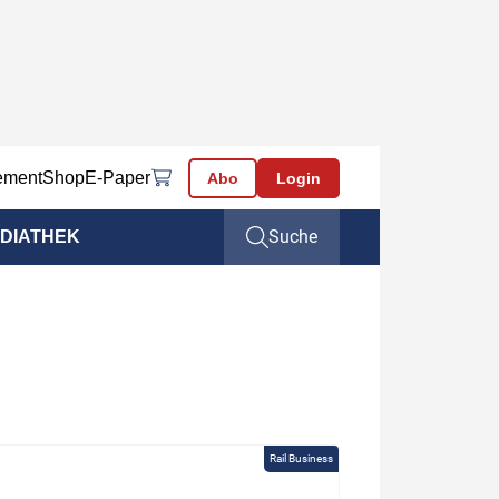
ement
Shop
E-Paper
Abo
Login
Suche
DIATHEK
Rail Business