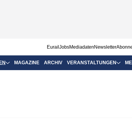
EurailJobs
Mediadaten
Newsletter
Abonn
EN
MAGAZINE
ARCHIV
VERANSTALTUNGEN
ME
Eurailpress-
Veranstaltungen
Rad-Schiene Tagung
 Positionen
IRSA 2025
n & Märkte
Branchentermine
ervices