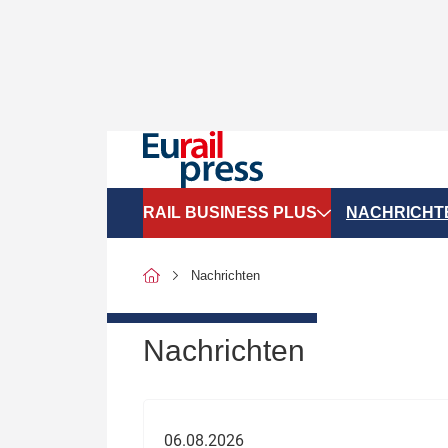
RAIL BUSINESS PLUS
NACHRICHT
Organigramme
Politik
Nachrichten
SGV-Marktdaten
Recht
SPNV-Marktdaten
Personen &
Nachrichten
Bilanzen
Unternehme
Recht
Betrieb & S
06.08.2026