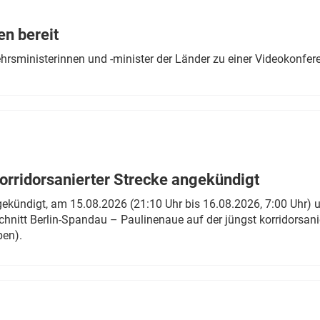
Eurailpress Career Boost
 & Komponenten
en bereit
ur & Ausrüstung
ehrsministerinnen und -minister der Länder zu einer Videokonf
rridorsanierter Strecke angekündigt
gekündigt, am 15.08.2026 (21:10 Uhr bis 16.08.2026, 7:00 Uhr) 
hnitt Berlin-Spandau – Paulinenaue auf der jüngst korridorsan
ben).