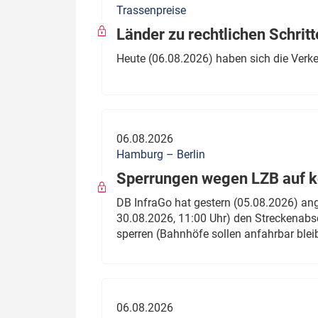
Trassenpreise
Politik
Fahrzeuge
Länder zu rechtlichen Schritt
Verbände: Wer spricht für
Infrastrukt
Heute (06.08.2026) haben sich die Verk
wen?
ÖPNV
Marktplatz: Wer macht was?
Start-Up-Check
06.08.2026
Thema des Monats
Hamburg – Berlin
Sperrungen wegen LZB auf ko
Dossier: Generalsanierung
DB InfraGo hat gestern (05.08.2026) an
Dossier: ETCS
30.08.2026, 11:00 Uhr) den Streckenabsc
sperren (Bahnhöfe sollen anfahrbar blei
Dossier:
Stellwerksbesetzung
06.08.2026