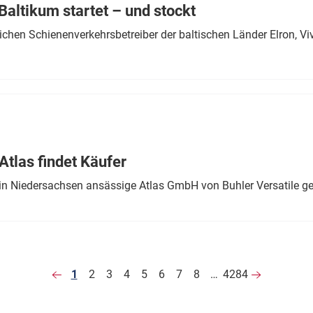
altikum startet – und stockt
chen Schienenverkehrsbetreiber der baltischen Länder Elron, V
tlas findet Käufer
in Niedersachsen ansässige Atlas GmbH von Buhler Versatile ge
1
2
3
4
5
6
7
8
…
4284