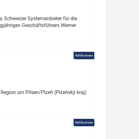
e, Schweizer Systemanbieter für die
angjährigen Geschäftsführers Werner
Rail Business
 Region um Pilsen/Plzeň (Plzeňský kraj)
Rail Business