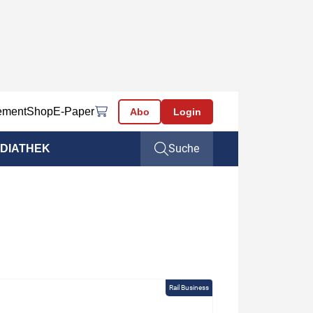
ement
Shop
E-Paper
Abo
Login
Suche
DIATHEK
Rail Business