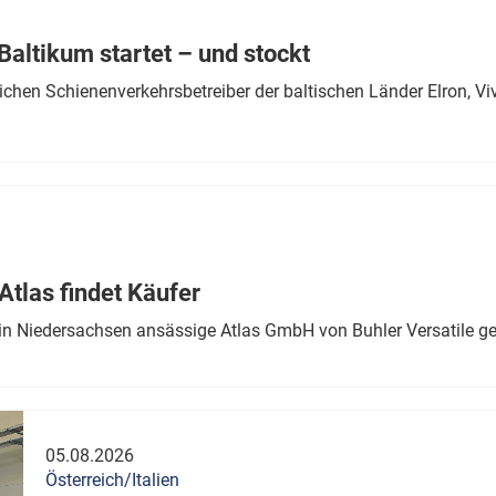
Eurailpress Career Boost
 & Komponenten
altikum startet – und stockt
ur & Ausrüstung
chen Schienenverkehrsbetreiber der baltischen Länder Elron, V
tlas findet Käufer
in Niedersachsen ansässige Atlas GmbH von Buhler Versatile ge
05.08.2026
Österreich/Italien