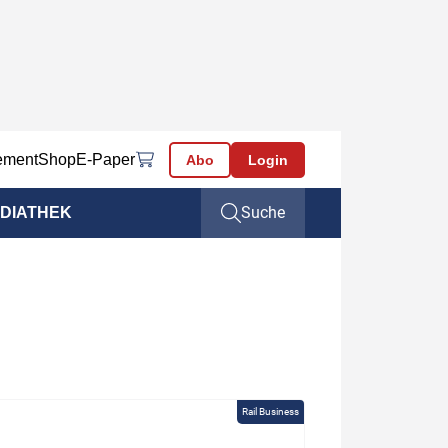
ement
Shop
E-Paper
Abo
Login
Suche
DIATHEK
Rail Business