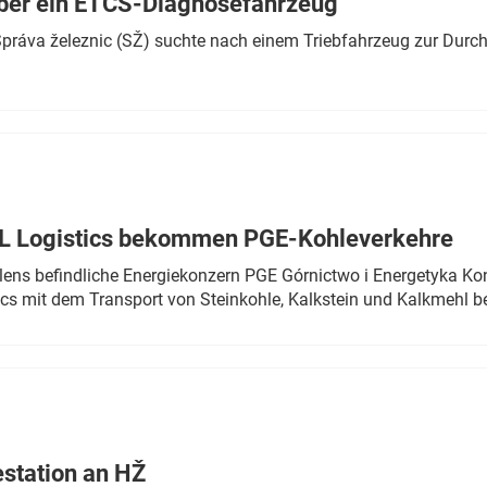
ber ein ETCS-Diagnosefahrzeug
r Správa železnic (SŽ) suchte nach einem Triebfahrzeug zur Dur
TL Logistics bekommen PGE-Kohleverkehre
olens befindliche Energiekonzern PGE Górnictwo i Energetyka K
cs mit dem Transport von Steinkohle, Kalkstein und Kalkmehl be
estation an HŽ