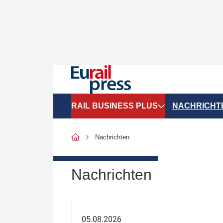
RAIL BUSINESS PLUS
NACHRICHT
Organigramme
Politik
Nachrichten
SGV-Marktdaten
Recht
SPNV-Marktdaten
Personen &
Nachrichten
Bilanzen
Unternehme
Recht
Betrieb & S
05.08.2026