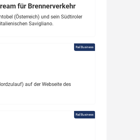
tream für Brennerverkehr
obel (Österreich) und sein Südtiroler
italienischen Savigliano.
Rail Business
ordzulauf) auf der Webseite des
Rail Business