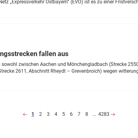
Netz „Expressverkehr Ostbayern“ (EVO) ist es zu einer Fristver
ngsstrecken fallen aus
 es sowohl zwischen Aachen und Mönchengladbach (Strecke 2550,
recke 2611, Abschnitt Rheydt – Grevenbroich) wegen witterun
1
2
3
4
5
6
7
8
…
4283