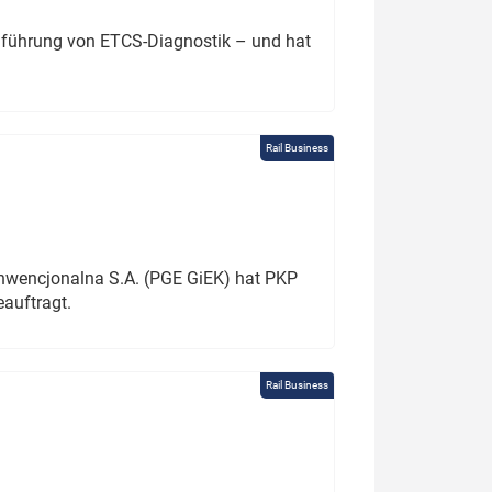
chführung von ETCS-Diagnostik – und hat
Rail Business
onwencjonalna S.A. (PGE GiEK) hat PKP
auftragt.
Rail Business