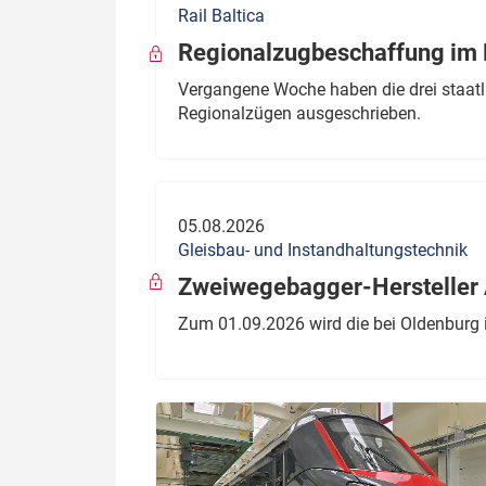
Rail Baltica
Politik
Fahrzeuge
Regionalzugbeschaffung im B
Verbände: Wer spricht für
Infrastrukt
Vergangene Woche haben die drei staatli
wen?
Regionalzügen ausgeschrieben.
ÖPNV
Marktplatz: Wer macht was?
Start-Up-Check
05.08.2026
Thema des Monats
Gleisbau- und Instandhaltungstechnik
Dossier: Generalsanierung
Zweiwegebagger-Hersteller A
Dossier: ETCS
Zum 01.09.2026 wird die bei Oldenburg 
Dossier:
Stellwerksbesetzung