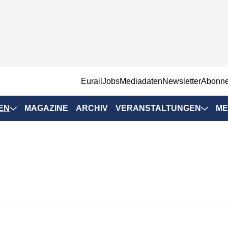
EurailJobs
Mediadaten
Newsletter
Abonn
EN
MAGAZINE
ARCHIV
VERANSTALTUNGEN
ME
Eurailpress-
Veranstaltungen
Rad-Schiene Tagung
 Positionen
IRSA 2025
n & Märkte
Branchentermine
ervices