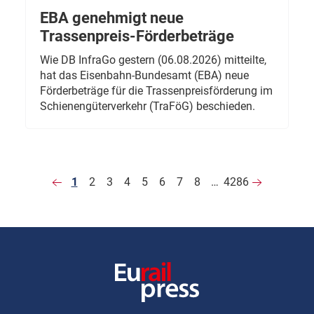
EBA genehmigt neue
Trassenpreis-Förderbeträge
Wie DB InfraGo gestern (06.08.2026) mitteilte,
hat das Eisenbahn-Bundesamt (EBA) neue
Förderbeträge für die Trassenpreisförderung im
Schienengüterverkehr (TraFöG) beschieden.
1
2
3
4
5
6
7
8
…
4286