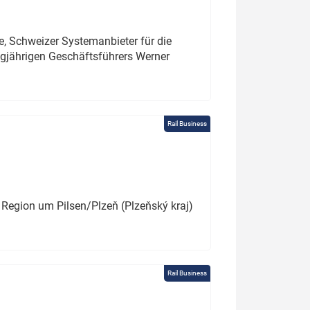
e, Schweizer Systemanbieter für die
angjährigen Geschäftsführers Werner
Rail Business
 Region um Pilsen/Plzeň (Plzeňský kraj)
Rail Business