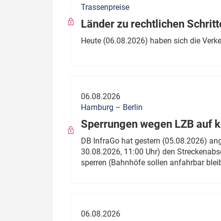
Trassenpreise
Politik
Fahrzeuge
Länder zu rechtlichen Schritt
Verbände: Wer spricht für
Infrastrukt
Heute (06.08.2026) haben sich die Verk
wen?
ÖPNV
Marktplatz: Wer macht was?
Start-Up-Check
06.08.2026
Thema des Monats
Hamburg – Berlin
Sperrungen wegen LZB auf ko
Dossier: Generalsanierung
DB InfraGo hat gestern (05.08.2026) an
Dossier: ETCS
30.08.2026, 11:00 Uhr) den Streckenabsc
sperren (Bahnhöfe sollen anfahrbar blei
Dossier:
Stellwerksbesetzung
06.08.2026