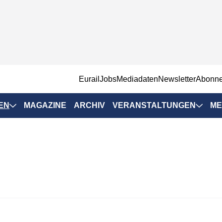
EurailJobs
Mediadaten
Newsletter
Abonn
EN
MAGAZINE
ARCHIV
VERANSTALTUNGEN
ME
Eurailpress-
Veranstaltungen
Rad-Schiene Tagung
 Positionen
IRSA 2025
n & Märkte
Branchentermine
ervices