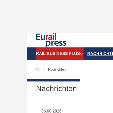
RAIL BUSINESS PLUS
NACHRICHT
Organigramme
Politik
Nachrichten
SGV-Marktdaten
Recht
SPNV-Marktdaten
Personen &
Nachrichten
Bilanzen
Unternehme
Recht
Betrieb & S
06.08.2026