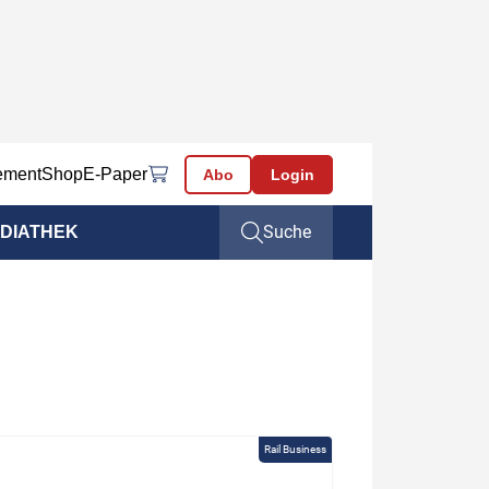
ement
Shop
E-Paper
Abo
Login
Suche
DIATHEK
Rail Business