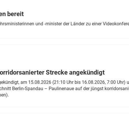
Eurailpress Career Boost
 & Komponenten
en bereit
ur & Ausrüstung
ehrsministerinnen und -minister der Länder zu einer Videokonf
rridorsanierter Strecke angekündigt
gekündigt, am 15.08.2026 (21:10 Uhr bis 16.08.2026, 7:00 Uhr) 
hnitt Berlin-Spandau – Paulinenaue auf der jüngst korridorsan
ben).