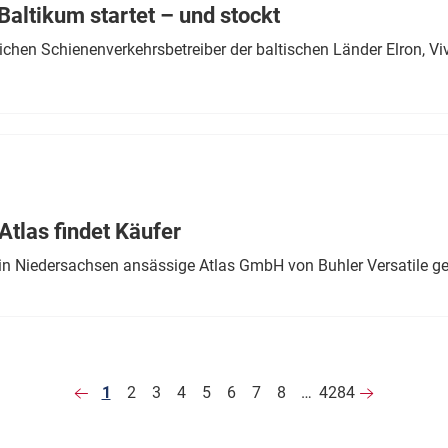
altikum startet – und stockt
chen Schienenverkehrsbetreiber der baltischen Länder Elron, V
tlas findet Käufer
in Niedersachsen ansässige Atlas GmbH von Buhler Versatile ge
1
2
3
4
5
6
7
8
…
4284